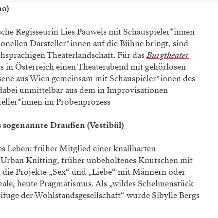
no)
ische Regisseurin Lies Pauwels mit Schauspieler*innen
nellen Darsteller*innen auf die Bühne bringt, sind
schsprachigen Theaterlandschaft. Für das
Burgtheater
ls in Österreich einen Theaterabend mit gehörlosen
sene aus Wien gemeinsam mit Schauspieler*innen des
dabei unmittelbar aus dem in Improvisationen
steller*innen im Probenprozess
das sogenannte Draußen (Vestibül)
ges Leben: früher Mitglied einer knallharten
 Urban Knitting, früher unbeholfenes Knutschen mit
 die Projekte „Sex“ und „Liebe“ mit Männern oder
eale, heute Pragmatismus. Als „wildes Schelmenstück
ifuge der Wohlstandsgesellschaft“ wurde Sibylle Bergs