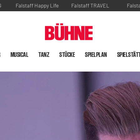
G
Falstaff Happy Life
Falstaff TRAVEL
Falst
R
MUSICAL
TANZ
STÜCKE
SPIELPLAN
SPIELSTÄT