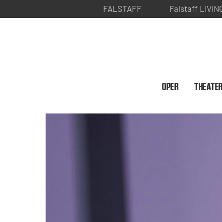
FALSTAFF
Falstaff LIVIN
OPER
THEATE