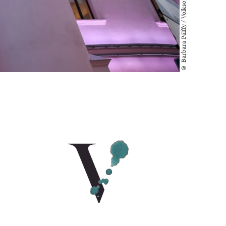
© Barbara Pálffy / Volksoper Wien