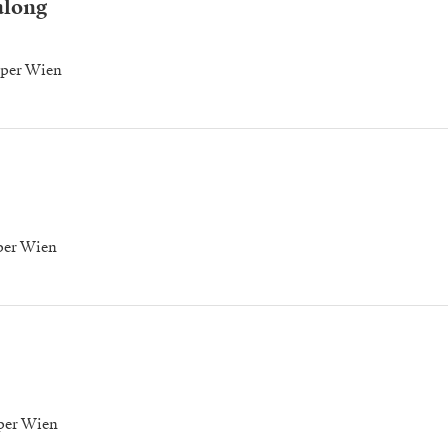
along
oper Wien
per Wien
per Wien