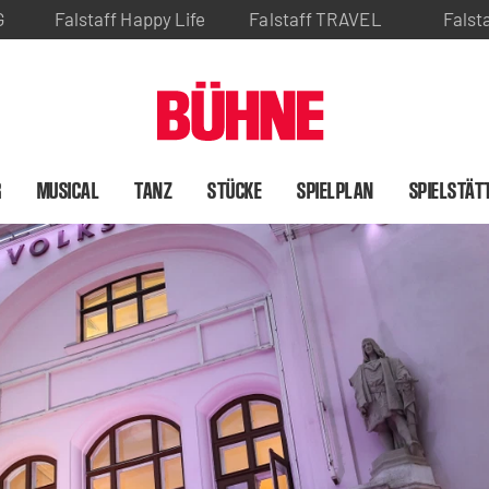
G
Falstaff Happy Life
Falstaff TRAVEL
Falst
R
MUSICAL
TANZ
STÜCKE
SPIELPLAN
SPIELSTÄT