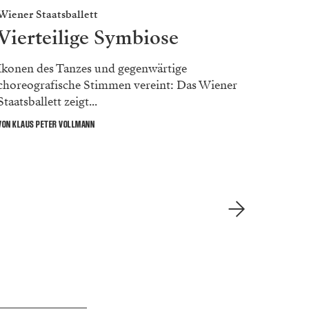
Wiener Staatsballett
Volkso
Vierteilige Symbiose
Cle
Ikonen des Tanzes und gegenwärtige
Die Mi
choreografische Stimmen vereint: Das Wiener
Korrup
Staatsballett zeigt...
ihr...
VON KLAUS PETER VOLLMANN
VON KLAU