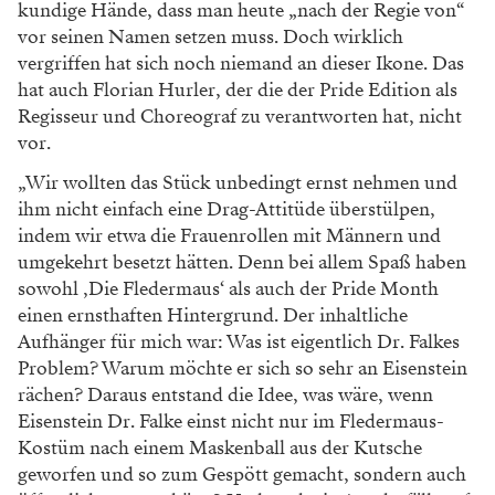
kundige Hände, dass man heute „nach der Regie von“
vor seinen Namen setzen muss. Doch wirklich
vergriffen hat sich
noch niemand an dieser Ikone. Das
hat auch
Florian Hurler, der die
der Pride Edition als
Regisseur und
Choreograf zu verantworten hat,
nicht
vor.
„Wir wollten das Stück
unbedingt ernst nehmen und
ihm
nicht einfach eine Drag-Attitüde
überstülpen,
indem wir etwa die
Frauenrollen mit Männern und
um
gekehrt besetzt hätten. Denn bei al
lem Spaß haben
sowohl ,Die Fleder
maus‘ als auch der Pride Month
einen
ernsthaften Hintergrund. Der inhalt
liche
Aufhänger für mich war: Was
ist eigentlich Dr. Falkes
Problem?
Warum möchte er sich so sehr an
Eisenstein
rächen? Daraus entstand
die Idee, was wäre, wenn
Eisenstein
Dr. Falke einst nicht nur im Fleder
maus-
Kostüm nach einem Masken
ball aus der Kutsche
geworfen und
so zum Gespött gemacht, sondern
auch