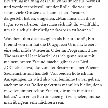
Erwartungshaltung des Publikums durchaus
bewusst
und werde respektvoll mit
der Rolle, die vor ihm
schon viele
Größen des heimischen Theaters
dargestellt haben, umgehen. „Man
muss sich diese
Figur so erarbeiten,
dass man sich mit ihr wohlfühlt,
um
sie auch glaubwürdig verkörpern zu
können.“
Was dient ihm diesbezüg
lich als Inspiration? „Ein
Freund
von mir hat die Dragqueen Urinella
kreiert –
eine sehr müde Wienerin.
Oder im Programm ,Frau
Thomas
und Herr Martin‘, das ich gemeinsam
mit
meinem besten Freund mache,
gibt es das Lied
,D’Chefin söwa‘,
das von der Besitzerin einer Wiener
Szeneinstitution handelt. Von beiden
hole ich mir
Anregungen. Es wird
also viel feminine Power geben,
auch
wenn das Rollenspektrum männ
lich bleibt, denn
es waren immer
schon Frauen, die mich inspiriert
haben.“ Um einen Betrunkenen gut
zu spielen, müsse
man übrigens sehr
nüchtern sein.