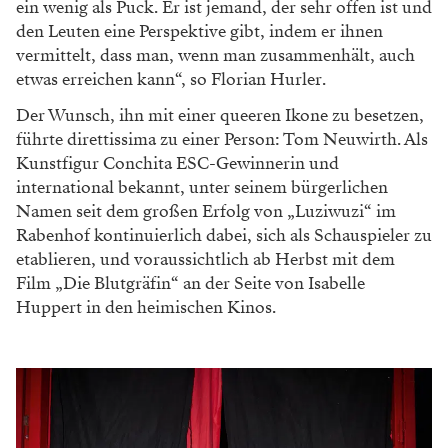
ein wenig als Puck. Er ist jemand, der
sehr offen ist und
den Leuten eine Perspektive
gibt, indem er ihnen
vermittelt, dass man, wenn
man zusammenhält, auch
etwas erreichen kann“,
so Florian Hurler.
Der Wunsch, ihn mit einer queeren Ikone
zu besetzen,
führte direttissima zu einer Person:
Tom Neuwirth. Als
Kunstfigur Conchita ESC-
Gewinnerin und
international bekannt, unter
seinem bürgerlichen
Namen seit dem großen
Erfolg von „Luziwuzi“ im
Rabenhof kontinuier
lich dabei, sich als Schauspieler zu
etablieren, und
voraussichtlich ab Herbst mit dem
Film „Die
Blutgräfin“ an der Seite von Isabelle
Huppert
in den heimischen Kinos.