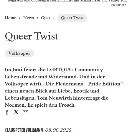
Regisseur und Choreograf Florian Hurler mit Schauspieler und Sänger Tom
Neuwirth.
Home
News
Oper
Queer Twist
Queer Twist
Volksoper
Im Juni feiert die LGBTQIA+ Community
Lebensfreude und Widerstand. Und in der
Volksoper wirft „Die Fledermaus – Pride Edition“
einen neuen Blick auf Liebe, Erotik und
Lebenslügen. Tom Neuwirth hinterfragt die
Normen. Er spielt den Frosch.
08.06.2026
KLAUS PETER VOLLMANN
,