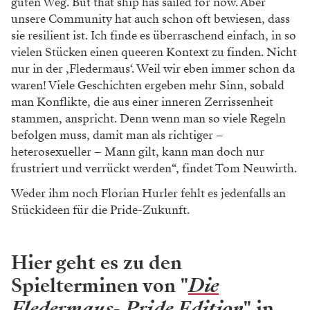
guten Weg.
But that ship has sailed for now. Aber
unsere
Community hat auch schon oft bewiesen, dass
sie resilient ist. Ich finde es überraschend einfach,
in so
vielen Stücken einen queeren Kontext zu finden. Nicht
nur in der ,Fledermaus‘. Weil wir
eben immer schon da
waren! Viele Geschichten
ergeben mehr Sinn, sobald
man Konflikte, die aus
einer inneren Zerrissenheit
stammen, anspricht.
Denn wenn man so viele Regeln
befolgen muss,
damit man als richtiger –
heterosexueller – Mann
gilt, kann man doch nur
frustriert und verrückt werden“, findet Tom Neuwirth.
Weder ihm noch Florian Hurler fehlt es
jedenfalls an
Stückideen für die Pride-Zukunft.
Hier geht es zu den
Spielterminen von "
Die
Fledermaus- Pride Edition
" in