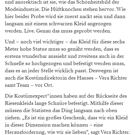
und anorektisch ist
sie, wie das Schönheitsbild der
Modeindustrie.
Die Hüftknochen stehen hervor. Wie
hier bei
der Probe wird sie zuerst nackt sein und dann
langsam mit einem schwarzen Kleid angezo
gen
werden. Live. Genau
das muss geprobt werden.
Und – noch viel wichti
ger – das Kleid für diese
sechs
Meter hohe Statue
muss so genäht werden,
dass es
erstens wunder
bar aussieht und zweitens
auch in der
Schnelle so
hochgezogen und befes
tigt werden muss,
dass es
an jeder Stelle wirklich
passt. Deswegen ist
auch
die Kostümdirektorin
des Hauses – Vera Rich
ter
samt Team – vor Ort.
Die Kostümexpert*innen
haben auf der Rückseite
des
Riesenkleids lange
Schnüre befestigt. Mithilfe dieser
müssen die
Statisten das Ding langsam nach oben
ziehen.
„Es ist ein großes Geschenk, dass wir ein
Kleid
in dieser Dimension machen können –
eine
Herausforderung, wie wir sie lieben“, sagt
Vera Richter.