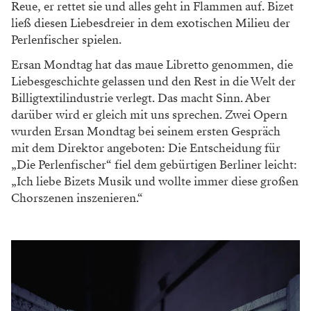
Reue, er rettet
sie und alles geht in Flammen auf. Bizet
ließ
diesen Liebesdreier in dem exotischen Milieu
der
Perlenfischer spielen.
Ersan Mondtag hat
das maue Libretto genom
men, die
Liebesgeschichte
gelassen und den Rest in
die Welt der
Billigtextilin
dustrie verlegt. Das macht
Sinn. Aber
darüber wird
er gleich mit uns sprechen. Zwei Opern
wur
den Ersan Mondtag bei
seinem ersten Gespräch
mit dem Direktor ange
boten: Die Entscheidung
für
„Die Perlenfischer“ fiel
dem gebürtigen Berliner
leicht:
„Ich liebe Bizets
Musik und wollte immer
diese großen
Chorszenen
inszenieren.“