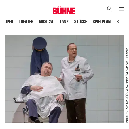
OPER
THEATER
MUSICAL
TANZ
STÜCKE
SPIELPLAN
SPIELS
Foto: WIENER STAATSOPER/MICHAEL PÖHN