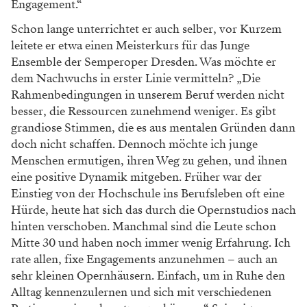
Engagement.“
Schon lange unterrichtet er auch selber, vor
Kurzem
leitete er etwa einen Meisterkurs für
das Junge
Ensemble der Semperoper Dresden.
Was möchte er
dem Nachwuchs in erster Li
nie vermitteln? „Die
Rahmenbedingungen in
unserem Beruf werden nicht
besser, die Res
sourcen zunehmend weniger. Es gibt
grandiose
Stimmen, die es aus mentalen Gründen dann
doch nicht schaffen. Dennoch möchte ich junge
Menschen ermutigen, ihren Weg zu gehen, und
ihnen
eine positive Dynamik mitgeben. Frü
her war der
Einstieg von der Hochschule ins
Berufsleben oft eine
Hürde, heute hat sich das
durch die Opernstudios nach
hinten verschoben.
Manchmal sind die Leute schon
Mitte 30 und
haben noch immer wenig Erfahrung. Ich
rate
allen, fixe Engagements anzunehmen – auch
an
sehr kleinen Opernhäusern. Einfach, um
in Ruhe den
Alltag kennenzulernen und sich
mit verschiedenen