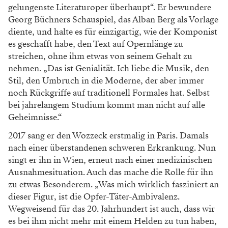
gelun
genste Literaturoper überhaupt“. Er bewundere
Georg Büchners Schauspiel, das Alban Berg als
Vorlage
diente, und halte es für einzigartig, wie
der Komponist
es geschafft habe, den Text auf
Opernlänge zu
streichen, ohne ihm etwas von
seinem Gehalt zu
nehmen. „Das ist Genialität.
Ich liebe die Musik, den
Stil, den Umbruch in die
Moderne, der aber immer
noch Rückgriffe auf
traditionell Formales hat. Selbst
bei jahrelangem
Studium kommt man nicht auf alle
Geheimnisse.“
2017 sang er den Wozzeck erstmalig in Paris.
Damals
nach einer überstandenen schweren
Erkrankung. Nun
singt er ihn in Wien, erneut
nach einer medizinischen
Ausnahmesituation.
Auch das mache die Rolle für ihn
zu etwas
Besonderem. „Was mich wirklich fasziniert an
dieser Figur, ist die Opfer-Täter-Ambivalenz.
Wegweisend für das 20. Jahrhundert ist auch,
dass wir
es bei ihm nicht mehr mit einem Helden
zu tun haben,