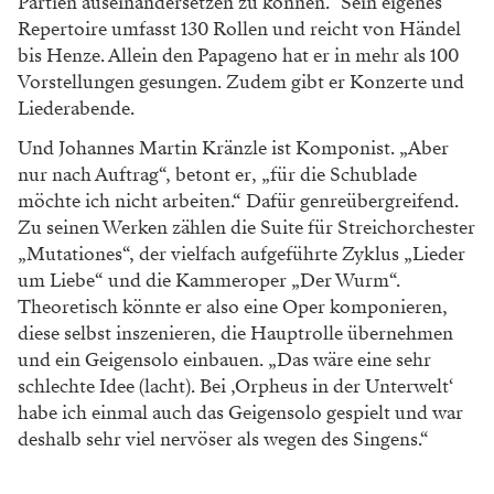
Partien auseinandersetzen
zu können.“ Sein eigenes
Repertoire umfasst
130 Rollen und reicht von Händel
bis Henze.
Allein den Papageno hat er in mehr als 100
Vor
stellungen gesungen. Zudem gibt er Konzerte
und
Liederabende.
Und Johannes Martin Kränzle ist Komponist.
„Aber
nur nach Auftrag“, betont er, „für die
Schublade
möchte ich nicht arbeiten.“ Dafür
genreübergreifend.
Zu seinen Werken zählen
die Suite für Streichorchester
„Mutationes“, der
vielfach aufgeführte Zyklus „Lieder
um Liebe“
und die Kammeroper „Der Wurm“.
Theoretisch könnte er also eine Oper kom
ponieren,
diese selbst inszenieren, die Haupt
rolle übernehmen
und ein Geigensolo einbauen.
„Das wäre eine sehr
schlechte Idee
(lacht)
. Bei
,Orpheus in der Unterwelt‘
habe ich einmal auch
das Geigensolo gespielt und war
deshalb sehr
viel nervöser als wegen des Singens.“