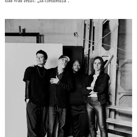
das
was fehlt: „la clemenza“.