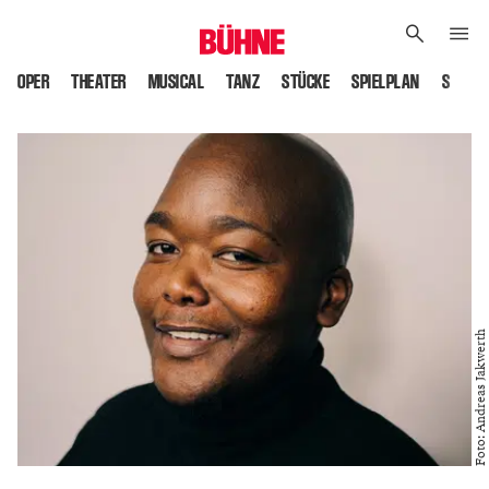
OPER
THEATER
MUSICAL
TANZ
STÜCKE
SPIELPLAN
SPIELS
Foto: Andreas Jakwerth