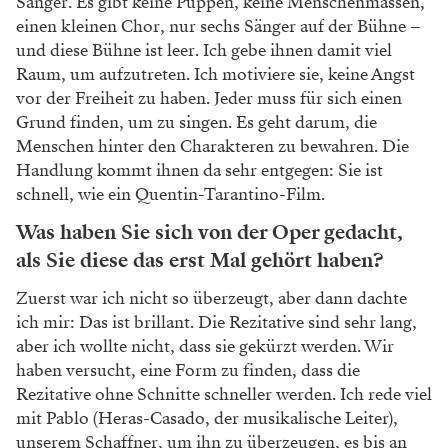
Sänger. Es gibt keine Puppen, keine
Menschenmassen,
einen kleinen Chor, nur sechs
Sänger auf der Bühne –
und diese Bühne ist
leer. Ich gebe ihnen damit viel
Raum, um auf
zutreten. Ich motiviere sie, keine Angst
vor der
Freiheit zu haben. Jeder muss für sich einen
Grund finden, um zu singen. Es geht darum, die
Menschen hinter den Charakteren zu bewahren.
Die
Handlung kommt ihnen da sehr entgegen:
Sie ist
schnell, wie ein Quentin-Tarantino-Film.
Was haben Sie sich von der Oper gedacht,
als Sie diese das erst Mal gehört haben?
Zuerst war ich nicht so überzeugt, aber dann
dachte
ich mir: Das ist brillant. Die Rezitative
sind sehr lang,
aber ich wollte nicht, dass sie
gekürzt werden. Wir
haben versucht, eine Form
zu finden, dass die
Rezitative ohne Schnitte
schneller werden. Ich rede viel
mit Pablo (He
ras-Casado, der musikalische Leiter),
unserem
Schaffner, um ihn zu überzeugen, es bis an