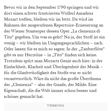
Bevor wir in den September 1790 sprin
gen und wir
dort einen schwer frustrierten
Wolferl Amadeus
Mozart treffen, bleiben wir i
m Jetzt. Da wird im
Rahmen der ausgerufe
nen Repertoire-Erneuerung an
der Wiener
Staatsoper dessen Oper „La clemenza di
Tito“
gegeben. Um was es geht? Na ja, der Stoff ist
ein
wenig – wir bleiben im Umgangssprach
lichen – zach.
Oder lassen Sie es mich so sagen:
In der „Zauberflöte“
gibt es nur Herztöne – in „Tito“ finden sich keine.
Trotzdem spürt man Mozarts Genie auch hier: in der
Einfachheit,
Klarheit und Überlegenheit der Musik –
für
die Glaubwürdigkeit des Stoffs war er nicht
verantwortlich. Wäre da nicht das große Überthema
der „Clemenza“ – also der Gnade, der Milde. Eine
Eigenschaft, die die Welt immer schon besser und
schöner gemacht hat.
WERBUNG