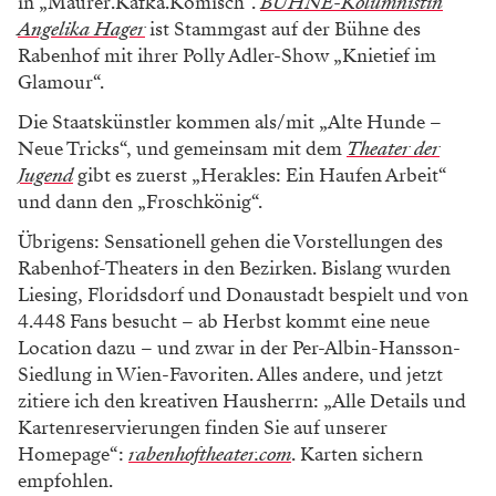
in „Maurer.Kafka.Komisch“.
BÜHNE-Kolumnistin
Angelika Hager
ist Stammgast auf der Bühne des
Rabenhof mit ihrer Polly Adler-Show „Knietief im
Glamour“.
Die Staatskünstler kommen als/mit „Alte Hunde –
Neue Tricks“, und gemeinsam mit dem
Theater der
Jugend
gibt es zuerst „Herakles: Ein Haufen Arbeit“
und dann den „Froschkönig“.
Übrigens: Sensationell gehen die Vorstellungen des
Rabenhof-Theaters in den Bezirken. Bislang wurden
Liesing, Floridsdorf und Donaustadt bespielt und von
4.448 Fans besucht – ab Herbst kommt eine neue
Location dazu – und zwar in der Per-Albin-Hansson-
Siedlung in Wien-Favoriten. Alles andere, und jetzt
zitiere ich den kreativen Hausherrn: „Alle Details und
Kartenreservierungen finden Sie auf unserer
Homepage“:
rabenhoftheater.com
. Karten sichern
empfohlen.