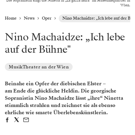
Die Sopranistin singt die Ninetta in „La gazza ladra“ im Museumsquartier in
Wien.
Home
News
Oper
Nino Machaidze: „Ich lebe auf der Bü
Nino Machaidze: „Ich lebe
auf der Bühne"
MusikTheater an der Wien
Beinahe ein Opfer der diebischen Elster –
am Ende die glückliche Heldin. Die georgische
Sopranistin Nino Machaidze lässt „ihre“ Ninetta
stimmlich strahlen und zeichnet sie als ebenso
ehrliche wie smarte Überlebenskünstlerin.