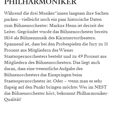
PHILHARMONIKER
Während die drei Musiker*innen langsam ihre
Sachen
packen - vielleicht noch ein paar his
torische Daten
zum Bühnenorchester: Markus
Henn ist derzeit der
Leiter. Gegründet wurde
das Bühnenorchester bereits
1854 als Büh
nenmusik des Kärntnertortheaters.
Spannend
ist, dass bei den Probespielen die Jury zu 51
Prozent aus Mitgliedern des Wiener
Staats
opernorchesters besteht und zu 49 Prozent aus
Mitgliedern des Bühnenorchesters. Das liegt
auch
daran, dass eine wesentliche Aufgabe
des
Bühnenorchesters das Einspringen beim
Staatsopernorchester ist. Oder – wenn man
es sehr
flapsig auf den Punkt bringen möchte:
Wer im NEST
das Bühnenorchester hört, be
kommt Philharmoniker-
Qualität!