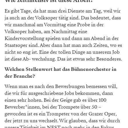
Wie zeitintensiv ist diese Arbeit?
Es gibt Tage, da hat man drei Dienste am Tag,
weil wir
ja auch an der Volksoper tätig sind. Das
bedeutet, dass
wir manchmal am Vormittag eine
Probe in der
Volksoper haben, am Nachmittag
eine
Kindervorstellung spielen und dann am
Abend in der
Staatsoper sind. Aber dann hat
man auch Zeiten, wo es
nicht so eng ist. Eine
der tollen Dinge an unserem Job
ist diese Ab-
wechslung. Das ist etwas sehr Besonderes.
Welchen Stellenwert hat das Bühnenorchester in
der Branche?
Wenn man es nach den Bewerbungen bemessen
will,
die wir für ausgeschriebene Jobs bekommen,
dann
einen sehr hohen. Bei der Geige gab es
über 100
Bewerber*innen, bei der Trompete
über 50 –
geworden ist es ein Trompeter von
der Grazer Oper,
der jetzt zu uns wechselt. Wir
glauben, dass wir durch
unsere Tätigkeit im
NEST noch mehr in den Fokus