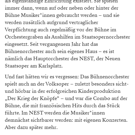
als eigenstän
dige Einrichtung existiert. Sie spielen
immer
dann, wenn auf oder neben oder hinter der
Bühne Musiker*innen gebraucht werden – und
sie
werden zusätzlich aufgrund vertraglicher
Verpflichtung auch regelmäßig vor der Bühne
im
Orchestergraben als Aushilfen im Staats
opernorchester
eingesetzt. Seit vergangenem
Jahr hat das
Bühnenorchester auch sein eigenes
Haus – es ist
nämlich das Hauptorchester des
NEST, der Neuen
Staatsoper am Karlsplatz.
Und fast hätten wir es vergessen: Das Bühnen
orchester
spielt auch an der Volksoper – zuletzt
besonders sicht-
und hörbar in der erfolgreichen
Kinderproduktion
„Der Krieg der Knöpfe“ –
und war die Combo auf der
Bühne, die mit
französischen Hits durch das Stück
führte. Im
NEST werden die Musiker*innen
demnächst
sichtbarer werden: mit eigenen Konzerten.
Aber
dazu später mehr.