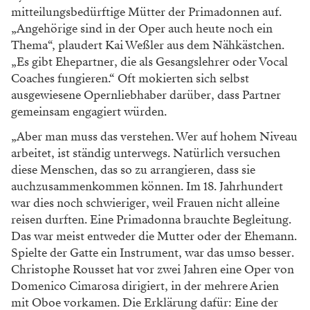
mitteilungsbedürftige Mütter der Prima
donnen auf.
„Angehörige sind in der Oper auch
heute noch ein
Thema“, plaudert Kai Weßler aus
dem Nähkästchen.
„Es gibt Ehepartner, die als Gesangslehrer oder Vocal
Coaches fungieren.“ Oft mokierten sich selbst
ausgewiesene
Opernliebhaber darüber, dass Partner
gemein
sam engagiert würden.
„Aber man muss das
verstehen. Wer auf hohem Niveau
arbeitet, ist
ständig unterwegs. Natürlich versuchen
diese
Menschen, das so zu arrangieren, dass sie
auch
zusammenkommen können. Im 18. Jahrhun
dert
war dies noch schwieriger, weil Frauen
nicht alleine
reisen durften. Eine Primadonna
brauchte Begleitung.
Das war meist entweder
die Mutter oder der Ehemann.
Spielte der Gatte
ein Instrument, war das umso besser.
Chris
tophe Rousset hat vor zwei Jahren eine Oper von
Domenico Cimarosa dirigiert, in der mehrere
Arien
mit Oboe vorkamen. Die Erklärung dafür:
Eine der