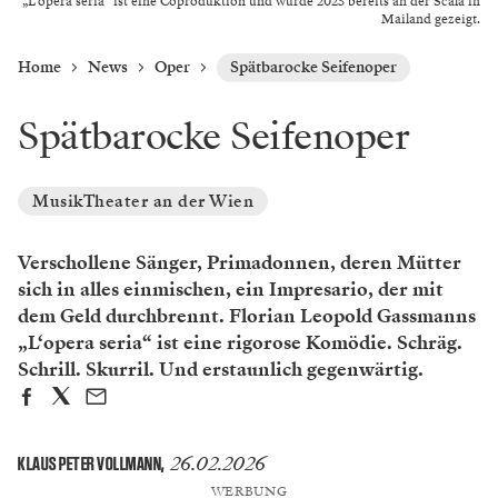
„L‘opera seria“ ist eine Coproduktion und wurde 2025 bereits an der Scala in
Mailand gezeigt.
Home
News
Oper
Spätbarocke Seifenoper
Spätbarocke Seifenoper
MusikTheater an der Wien
Verschollene Sänger, Primadonnen, deren Mütter
sich in alles einmischen, ein Impresario, der mit
dem Geld durchbrennt. Florian Leopold Gassmanns
„L‘opera seria“ ist eine rigorose Komödie. Schräg.
Schrill. Skurril. Und erstaunlich gegenwärtig.
26.02.2026
KLAUS PETER VOLLMANN
,
WERBUNG