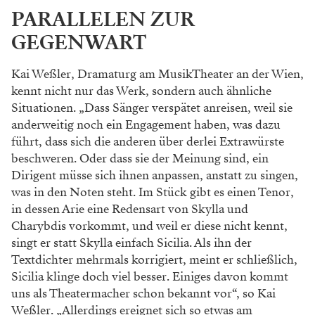
PARALLELEN ZUR
GEGENWART
Kai Weßler, Dramaturg am MusikTheater an
der Wien,
kennt nicht nur das Werk, sondern
auch ähnliche
Situationen. „Dass Sänger ver
spätet anreisen, weil sie
anderweitig noch ein
Engagement haben, was dazu
führt, dass sich
die anderen über derlei Extrawürste
beschweren.
Oder dass sie der Meinung sind, ein
Dirigent
müsse sich ihnen anpassen, anstatt zu singen,
was in den Noten steht. Im Stück gibt es einen
Tenor,
in dessen Arie eine Redensart von Skylla
und
Charybdis vorkommt, und weil er diese nicht
kennt,
singt er statt Skylla einfach Sicilia. Als
ihn der
Textdichter mehrmals korrigiert, meint
er schließlich,
Sicilia klinge doch viel besser.
Einiges davon kommt
uns als Theatermacher
schon bekannt vor“, so Kai
Weßler. „Allerdings
ereignet sich so etwas am