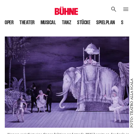
OPER
THEATER
MUSICAL
TANZ
STÜCKE
SPIELPLAN
SPIELS
FOTO: TEATRO ALLA SCALA