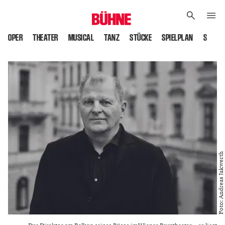
OPER
THEATER
MUSICAL
TANZ
STÜCKE
SPIELPLAN
SPIELS
Foto: Andreas Jakwerth