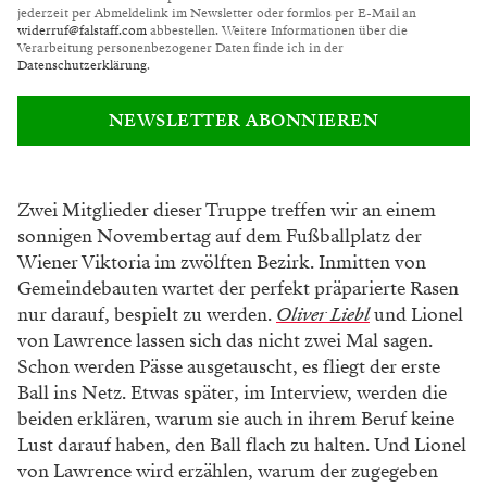
jederzeit per Abmeldelink im Newsletter oder formlos per E-Mail an
widerruf@falstaff.com
abbestellen. Weitere Informationen über die
Verarbeitung personenbezogener Daten finde ich in der
Datenschutzerklärung
.
NEWSLETTER ABONNIEREN
Zwei Mitglieder dieser Truppe tref
fen wir an einem
sonnigen November
tag auf dem Fußballplatz der
Wiener
Viktoria im zwölften Bezirk. Inmitten
von
Gemeindebauten wartet der perfekt
präparierte Rasen
nur darauf, bespielt
zu werden.
Oliver Liebl
und Lionel
von
Lawrence lassen sich das nicht zwei Mal
sagen.
Schon werden Pässe ausgetauscht,
es fliegt der erste
Ball ins Netz. Etwas
später, im Interview, werden die
beiden
erklären, warum sie auch in ihrem Beruf
keine
Lust darauf haben, den Ball flach
zu halten. Und Lionel
von Lawrence
wird erzählen, warum der zugegeben