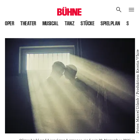
OPER
THEATER
MUSICAL
TANZ
STÜCKE
SPIELPLAN
SPIELS
Fotos: Marcel Urlaub / Produktion: Kerstin White