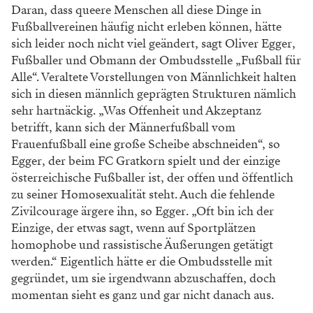
Daran, dass queere Menschen all diese
Dinge in
Fußballvereinen häufig nicht
erleben können, hätte
sich leider noch
nicht viel geändert, sagt Oliver Egger,
Fußballer und Obmann der Ombudss
telle „Fußball für
Alle“. Veraltete Vor
stellungen von Männlichkeit halten
sich
in diesen männlich geprägten Strukturen
nämlich
sehr hartnäckig. „Was Offenheit
und Akzeptanz
betrifft, kann sich der
Männerfußball vom
Frauenfußball eine
große Scheibe abschneiden“, so
Egger, der
beim FC Gratkorn spielt und der einzige
österreichische Fußballer ist, der offen
und öffentlich
zu seiner Homosexualität
steht. Auch die fehlende
Zivilcourage
ärgere ihn, so Egger. „Oft bin ich der
Einzige, der etwas sagt, wenn auf Sport
plätzen
homophobe und rassistische Äu
ßerungen getätigt
werden.“ Eigentlich
hätte er die Ombudsstelle mit
gegründet,
um sie irgendwann abzuschaffen, doch
momentan sieht es ganz und gar nicht
danach aus.