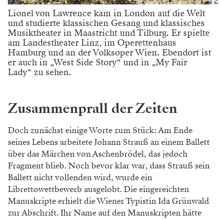
Lionel von Lawrence kam in London auf die Welt
und studierte klassischen Gesang und klassisches
Musiktheater in Maastricht und Tilburg. Er spielte
am Landestheater Linz, im Operettenhaus
Hamburg und an der Volksoper Wien. Ebendort ist
er auch in „West Side Story“ und in „My Fair
Lady“ zu sehen.
Zusammenprall der Zeiten
Doch zunächst einige Worte zum Stück:
Am Ende
seines Lebens arbeitete Jo
hann Strauß an einem Ballett
über das
Märchen von Aschenbrödel, das jedoch
Fragment blieb. Noch bevor klar war,
dass Strauß sein
Ballett nicht vollenden
wird, wurde ein
Librettowettbewerb aus
gelobt. Die eingereichten
Manuskripte
erhielt die Wiener Typistin Ida Grün
wald
zur Abschrift. Ihr Name auf den
Manuskripten hätte