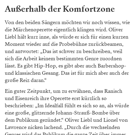
Außerhalb der Komfortzone
Von den beiden Sängern möchten wir
noch wissen, wie
die Märchenoperette
eigentlich klingen wird. Oliver
Liebl hält
kurz inne, als würde er sich für einen
kurzen
Moment wieder auf die Probe
bühne zurückbeamen,
und antwortet:
„Das ist schwer zu beschreiben, weil
sich
die Arbeit keinem bestimmten Genre
zuordnen
lässt. Es gibt Hip-Hop, es gibt
aber auch Barbershop-
und klassischen
Gesang. Das ist für mich aber auch der
große Reiz daran.“
Ein guter Zeitpunkt, um zu erwähnen,
dass Ranisch
und Eisenreich ihre Ope
rette erst kürzlich so
beschrieben: „Im
Idealfall fühlt es sich so an, als würde
eine
große, glitzernde Johann-Strauß-Bombe
über
dem Publikum gezündet.“ Oliver
Liebl und Lionel von
Lawrence nicken
lachend. „Durch die wechselnden
Genres
wird das Publikum die ganze Zeit über
immer