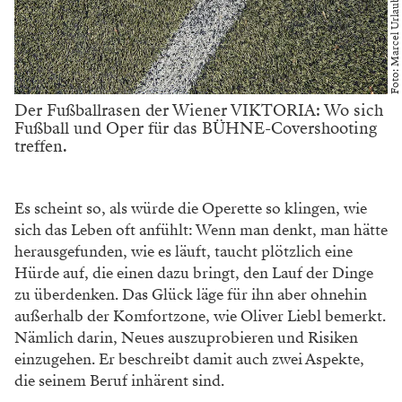
Foto: Marcel Urlaub
Der Fußballrasen der Wiener VIKTORIA: Wo sich
Fußball und Oper für das BÜHNE-Covershooting
treffen.
Es scheint so, als würde die Operette
so klingen, wie
sich das Leben oft anfühlt:
Wenn man denkt, man hätte
herausge
funden, wie es läuft, taucht plötzlich
eine
Hürde auf, die einen dazu bringt,
den Lauf der Dinge
zu überdenken. Das
Glück läge für ihn aber ohnehin
außerhalb der Komfortzone, wie Oliver Liebl
bemerkt.
Nämlich darin, Neues auszu
probieren und Risiken
einzugehen. Er
beschreibt damit auch zwei Aspekte,
die
seinem Beruf inhärent sind.