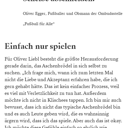
Oliver Egger, Fußballer und Obmann der Ombudsstelle
„Fußball für Alle“
Einfach nur spielen
Für Oliver Liebl besteht die größte He
rausforderung
gerade darin, das Aschen
brödel in sich selbst zu
suchen. „Ich frage
mich, wann ich zum letzten Mal
nicht
die Liebe und Akzeptanz erfahren habe,
die ich
gern gehabt hätte. Das ist kein
einfacher Prozess, weil
es viel mit Ver
letzlichkeit zu tun hat. Außerdem
möchte
ich nicht in Klischees tappen. Ich bin mir
auch
bewusst, dass ich nicht das typische
Aschenbrödel bin
und es auch Leute
geben wird, die es wahnsinnig
ärgern
wird, dass ich das spiele. Aber auch das ist
okay.
Ich möchte diese Gefühle einfach so ehrlich wie