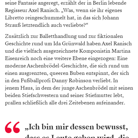
seine Fantasie
angeregt, erzählt der in Berlin lebende
Regisseur Axel Ranisch. „Was, wenn sie
ihr eigenes
Libretto reingeschummelt hat,
in das sich Johann
Strauß letztendlich
auch verliebte?“
Zusätzlich zur Balletthandlung und zur fiktionalen
Geschichte rund um Ida Grünwald haben Axel Ranisch
und die
vielfach ausgezeichnete Komponistin
Martina
Eisenreich noch eine weite
re Ebene eingezogen: Eine
moderne
Aschenbrödel-Geschichte, die sich rund
um
einen ausgrenzten, queeren Buben
entspinnt, der sich
in den Fußballprofi
Danny Robinson verliebt. In
jenem Haus,
in dem der junge Aschenbrödel mit sei
nen
beiden Stiefschwestern und seiner
Stiefmutter lebt,
prallen schließlich alle drei Zeitebenen aufeinander.
„Ich bin mir dessen bewusst,
dass es Leute geben wird,
die