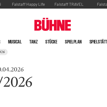
G
Falstaff Happy Life
Falstaff TRAVEL
Falst
R
MUSICAL
TANZ
STÜCKE
SPIELPLAN
SPIELSTÄT
026
0.04.2026
/2026