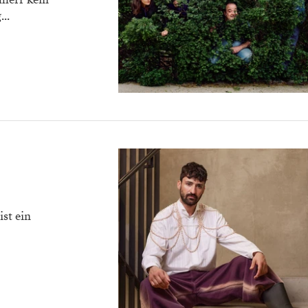
..
st ein