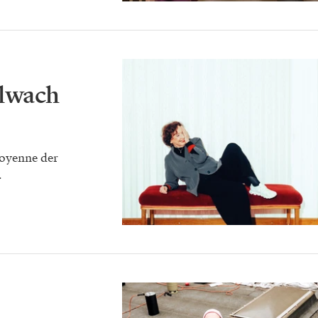
llwach
Doyenne der
.