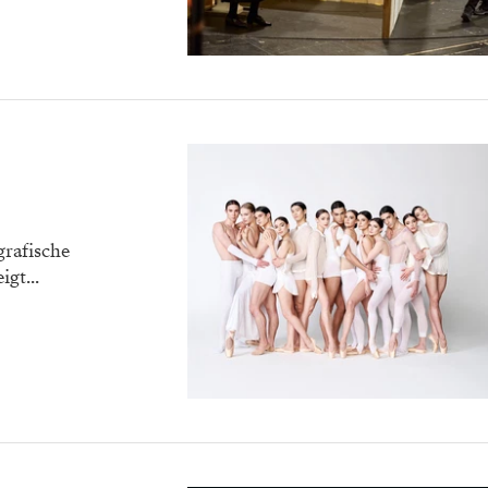
rafische
gt...