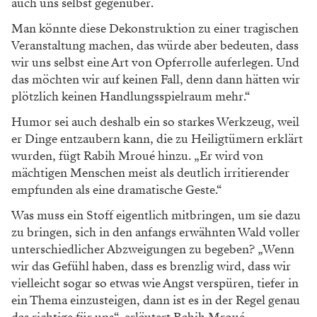
auch uns selbst gegenüber.
Man könnte diese Dekonstruktion zu einer
tragischen
Veranstaltung machen, das würde
aber bedeuten, dass
wir uns selbst eine Art von
Opferrolle auferlegen. Und
das möchten wir
auf keinen Fall, denn dann hätten wir
plötzlich
keinen Handlungsspielraum mehr.“
Humor sei auch deshalb ein so starkes Werk
zeug, weil
er Dinge entzaubern kann, die zu
Heiligtümern erklärt
wurden, fügt Rabih Mroué
hinzu. „Er wird von
mächtigen Menschen meist
als deutlich irritierender
empfunden als eine
dramatische Geste.“
Was muss ein Stoff eigentlich mitbringen,
um sie dazu
zu bringen, sich in den anfangs
erwähnten Wald voller
unterschiedlicher Ab
zweigungen zu begeben? „Wenn
wir das Gefühl
haben, dass es brenzlig wird, dass wir
vielleicht
sogar so etwas wie Angst verspüren, tiefer in
ein Thema einzusteigen, dann ist es in der
Regel genau