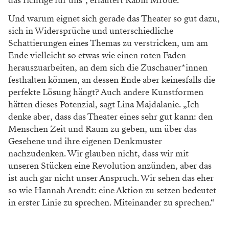
das richtige für uns“, erläutert
Rabih Mroué.
Und warum eignet sich gerade das Theater
so gut dazu,
sich in Widersprüche und unter
schiedliche
Schattierungen eines Themas zu
verstricken, um am
Ende vielleicht so etwas wie
einen roten Faden
herauszuarbeiten, an dem
sich die Zuschauer*innen
festhalten können, an
dessen Ende aber keinesfalls die
perfekte Lösung
hängt? Auch andere Kunstformen
hätten dieses
Potenzial, sagt Lina Majdalanie. „Ich
denke
aber, dass das Theater eines sehr gut kann: den
Menschen Zeit und Raum zu geben, um über
das
Gesehene und ihre eigenen Denkmuster
n
achzudenken. Wir glauben nicht, dass wir mit
unseren Stücken eine Revolution anzünden, aber
das
ist auch gar nicht unser Anspruch. Wir sehen
das eher
so wie Hannah Arendt: eine Aktion
zu setzen bedeutet
in erster Linie zu sprechen.
Miteinander zu sprechen.“