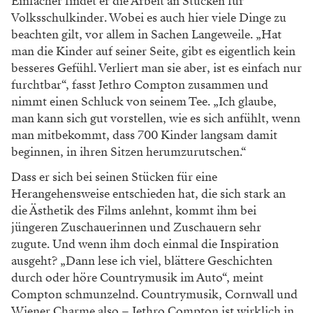
Einfacher findet er die Arbeit an Stücken für
Volksschulkinder. Wobei es auch hier viele Dinge zu
beachten gilt, vor allem in Sachen Langeweile. „Hat
man die Kinder auf seiner Seite, gibt es eigentlich kein
besseres Gefühl. Verliert man sie aber, ist es einfach nur
furchtbar“, fasst Jethro Compton zusammen und
nimmt einen Schluck von seinem Tee. „Ich glaube,
man kann sich gut vorstellen, wie es sich anfühlt, wenn
man mitbekommt, dass 700 Kinder langsam damit
beginnen, in ihren Sitzen herumzurutschen.“
Dass er sich bei seinen Stücken für eine
Herangehensweise entschieden hat, die sich stark an
die Ästhetik des Films anlehnt, kommt ihm bei
jüngeren Zuschauerinnen und Zuschauern sehr
zugute. Und wenn ihm doch einmal die Inspiration
ausgeht? „Dann lese ich viel, blättere Geschichten
durch oder höre Countrymusik im Auto“, meint
Compton schmunzelnd. Countrymusik, Cornwall und
Wiener Charme also – Jethro Compton ist wirklich in