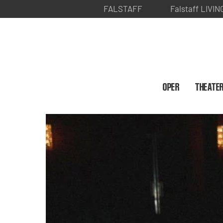
FALSTAFF
Falstaff LIVIN
OPER
THEATE