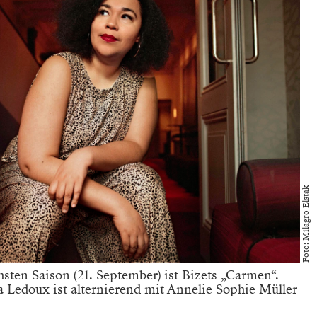
Foto: Milagro Elstak
hsten Saison (21. September) ist Bizets „Carmen“.
ia Ledoux ist alternierend mit Annelie Sophie Müller