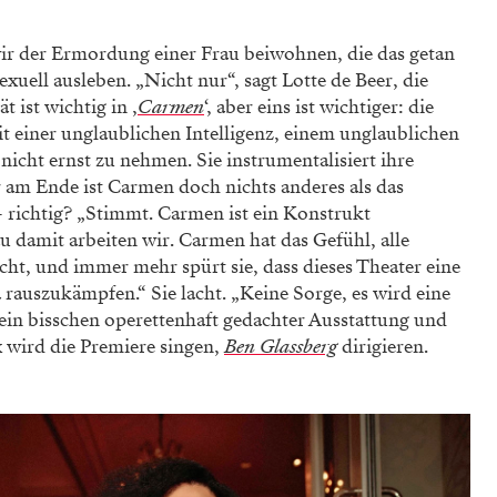
“
r der Ermordung einer Frau beiwohnen, die das getan
exuell ausleben. „Nicht nur“, sagt Lotte de Beer, die
t ist wichtig in ‚
Carmen
‘, aber eins ist wichtiger: die
it einer unglaublichen Intelligenz, einem unglaublichen
 nicht ernst zu nehmen. Sie instrumentalisiert ihre
ber am Ende ist Carmen doch nichts anderes als das
– richtig? „Stimmt. Carmen ist ein Konstrukt
 damit arbeiten wir. Carmen hat das Gefühl, alle
icht, und immer mehr spürt sie, dass dieses Theater eine
da rauszukämpfen.“ Sie lacht. „Keine Sorge, es wird eine
ein bisschen operettenhaft gedachter Ausstattung und
x wird die Premiere singen,
Ben Glassberg
dirigieren.