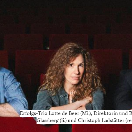
Erfolgs-Trio Lotte de Beer (Mi.), Direktorin und
Glassberg (li.) und Christoph Ladstätter (r