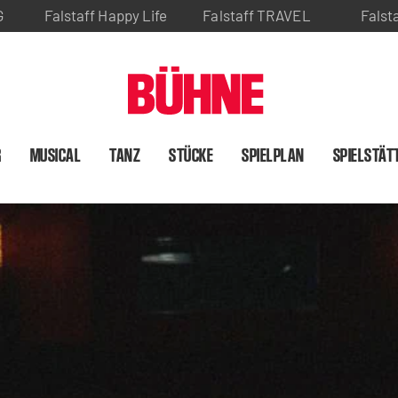
G
Falstaff Happy Life
Falstaff TRAVEL
Falst
R
MUSICAL
TANZ
STÜCKE
SPIELPLAN
SPIELSTÄT