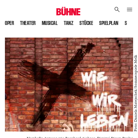
OPER
THEATER
MUSICAL
TANZ
STÜCKE
SPIELPLAN
SPIELS
Foto: Daniela Matejschek/Sommerspiele Melk