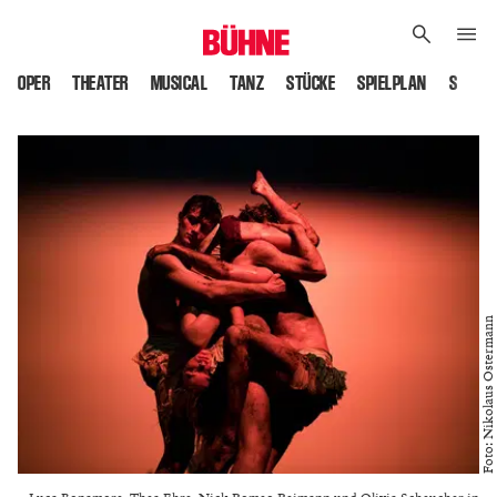
OPER
THEATER
MUSICAL
TANZ
STÜCKE
SPIELPLAN
SPIELS
Foto: Nikolaus Ostermann