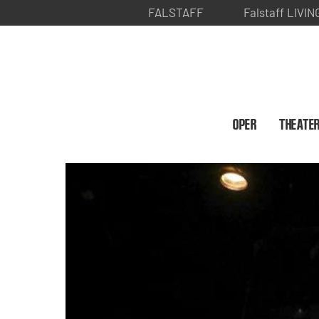
FALSTAFF
Falstaff LIVIN
OPER
THEATE