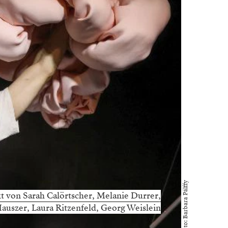
Foto: Barbara Pálffy
n Sarah Calörtscher, Melanie Durrer,
auszer, Laura Ritzenfeld, Georg Weislein