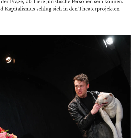
 der Frage, ob Tiere juristische Personen sein können.
 Kapitalismus schlug sich in den Theaterprojekten