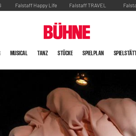
G
Falstaff Happy Life
Falstaff TRAVEL
Falst
R
MUSICAL
TANZ
STÜCKE
SPIELPLAN
SPIELSTÄT