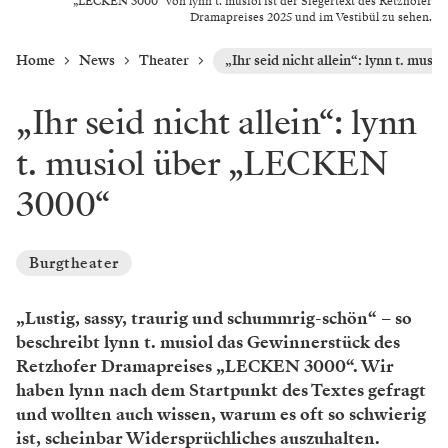
„LECKEN 3000“ von lynn t. musiol ist der Siegertext des Retzhofer
Dramapreises 2025 und im Vestibül zu sehen.
Home
News
Theater
„Ihr seid nicht allein“: lynn t. m
„Ihr seid nicht allein“: lynn
t. musiol über „LECKEN
3000“
Burgtheater
„Lustig, sassy, traurig und schummrig-schön“ – so
beschreibt lynn t. musiol das Gewinnerstück des
Retzhofer Dramapreises „LECKEN 3000“. Wir
haben lynn nach dem Startpunkt des Textes gefragt
und wollten auch wissen, warum es oft so schwierig
ist, scheinbar Widersprüchliches auszuhalten.