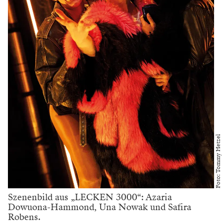
Foto: Tommy Hetzel
Szenenbild aus „LECKEN 3000“: Azaria
Dowuona-Hammond, Una Nowak und Safira
Robens.