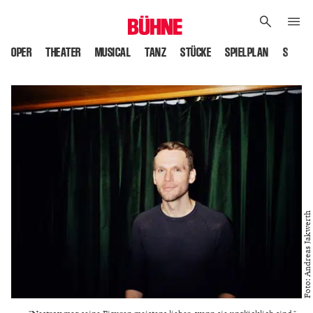
OPER
THEATER
MUSICAL
TANZ
STÜCKE
SPIELPLAN
SPIELS
Foto: Andreas Jakwerth