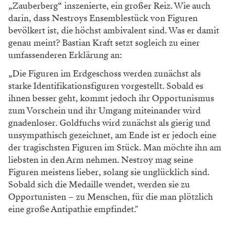
Hier spielt das Leben: Jetzt zum
BÜHNE-Newsletter anmelden!
Ihre E-Mail-Adresse
Mit meiner Anmeldung erkläre ich mich einverstanden, dass die Falstaff
Verlags-Gesellschaft m.b.H. meine Daten zur Serviceverbesserung und zum
Versand des Newsletters speichert und verarbeitet. Ich kann den Newsletter
jederzeit per Abmeldelink im Newsletter oder formlos per E-Mail an
widerruf@falstaff.com
abbestellen. Weitere Informationen über die
Verarbeitung personenbezogener Daten finde ich in der
Datenschutzerklärung
.
NEWSLETTER ABONNIEREN