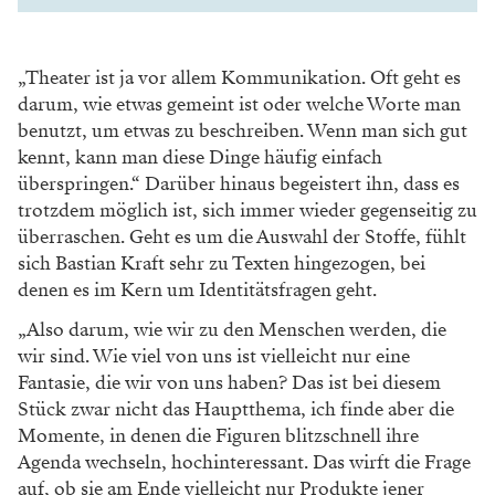
– Bastian Kraft, Regisseur
Kein Entkommen
Beim Bühnenbild halten sich Bastian Kraft
und der
Bühnenbildner Peter Baur an die
Zweiteilung.
„Allerdings haben wir uns sehr
früh dazu entschieden,
mit wenig Tiefe zu
arbeiten. Die Körper sind dadurch
ausgestell
ter. Außerdem macht es die Komödie stärker,
wenn der Platz limitiert ist, weil es schwieriger
wird,
aneinander vorbeizukommen. Es gibt
kaum
Ausweichmöglichkeiten“, erläutert der
Regisseur. Mit
Komödien hatte er bislang
immer eine gute Zeit, fügt
er nach einer kurzen Pause hinzu.
„Oft braucht man ein wenig Geduld, weil es ein
bisschen dauern kann, bis
alles einrastet. Wie bei einem
Musikstück
muss man zunächst die Partitur