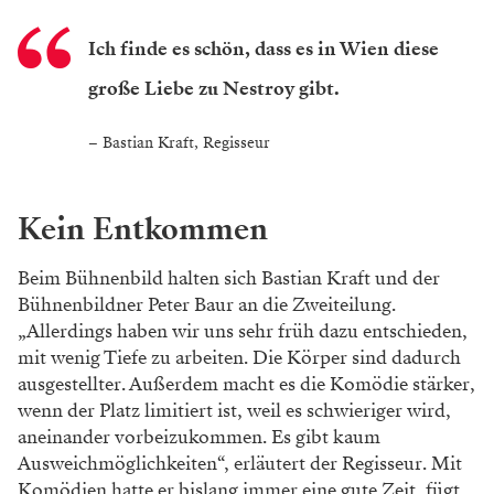
inszenierte er am Thalia Theater
im Hamburg den
„
Talisman
“. Die enge Bezie
hung der Wiener*innen zu
dem 1862 verstorbe
nen Dramatiker und Schauspieler
empfindet er
vor allem als Chance. „Es kann schon
sein, dass
manche Menschen bestimmte Erwartungen
mitbringen, über die ich im Probenprozess aber
gar
nicht nachdenken möchte. Ich empfinde
es in erster
Linie als etwas Schönes, dass es in
Wien diese
besondere Form der Theaterliebe
gibt, die sich auch in
der Verbundenheit zu
bestimmten Autor*innen äußert.
Ich versuche
eigentlich immer, das Theater zu machen,
das
ich auch gern sehen würde. Vielleicht entspricht
das nicht genau den Erwartungen mancher
Zu
schauer*innen, im besten Fall holt es sie aber auf
eine Weise ab, die anders und neu ist.“
Wir sprechen auch über den Humor, der
in dem Stück
steckt und der, wie so oft bei
Nestroy, vor allem sehr
viel mit „wahnsinnig
geschickt konstruierter