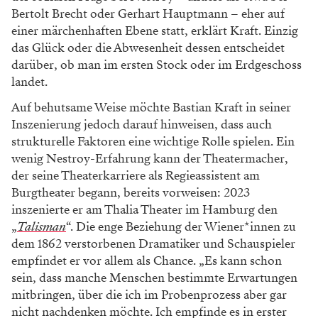
der tragischsten Figuren im
Stück. Man möchte ihn am
liebsten in den Arm
nehmen. Nestroy mag seine
Figuren meistens lieber, solang sie unglücklich sind.
Sobald sich die Medaille wendet, werden sie zu
Opportunisten – zu Menschen, für die man plötzlich
eine große Antipathie empfindet."
Zur Person: Bastian Kraft
studierte Angewandte Theaterwissenschaft in
Gießen und arbeitete anschließend als
Regieassistent am Burgtheater, wo er etwas
später unter anderem „Dorian Gray“ mit
Markus Meyer inszenierte. Kraft arbeitet als
freier Theaterregisseur.