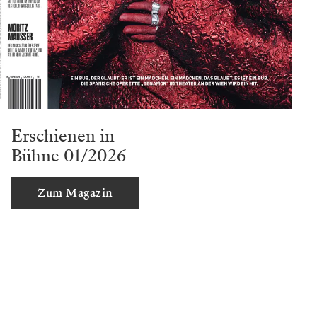
normale Drunter
und Drüber etwas einzudämmen,
während man
es gleichzeitig vollumfänglich zulässt,
um die
Betriebstemperatur auch bei winterlichen
Ver
hältnissen auf konstant hohem Level zu halten.
Hier geht es zu den
Spielterminen von „
Zu ebener
Erde und erster Stock
“ im
Burgtheater!