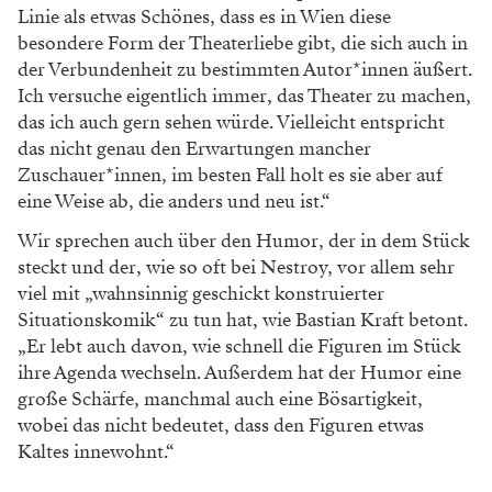
Das Glück ist ein Vogel
Obwohl sich das Stück mit der Dialektik von
Arm und
Reich beschäftigt, findet die Ausei
nandersetzung mit
der sozialen Frage bei Nestroy
– anders als etwa bei
Bertolt Brecht oder Gerhart
Hauptmann – eher auf
einer märchenhaften
Ebene statt, erklärt Kraft. Einzig
das Glück oder
die Abwesenheit dessen entscheidet
darüber, ob
man im ersten Stock oder im Erdgeschoss
landet.
Auf behutsame Weise möchte Bastian Kraft in
seiner
Inszenierung jedoch darauf hinweisen,
dass auch
strukturelle Faktoren eine wichtige
Rolle spielen.
Ein
wenig Nestroy-Erfahrung kann der
Theatermacher,
der seine Theaterkarriere als
Regieassistent am
Burgtheater begann, bereits
vorweisen: 2023