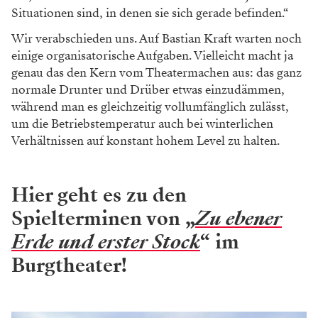
beherrschen, bevor es fließen kann. Deshalb ist es
wichtig,
in den Phasen, in denen es noch nicht ganz
ineinandergreift, das Vertrauen nicht zu ver
lieren.“ Die
musikalische Ebene spiele dabei
eine wichtige Rolle,
merkt Bastian Kraft an.
Gerade bei diesem sehr
kleinteiligen, aus vie
len Aufzügen bestehenden Stück
könne die
Musik viel dazu beitragen, eine Struktur zu
schaffen. „Es wird richtige Lieder geben, aber
auch
Zwischenmusik und Momente, in denen
wir Szenen
musikalisch untermalen. Letzteres
haben wir heute
zum ersten Mal probiert.“
Zum zehnköpfigen Ensemble gehört unter
anderem
Markus Meyer, mit dem Bastian Kraft
schon mehrfach
zusammengearbeitet hat. Auch
mit dem Bühnenbildner
Peter Baur verbindet ihn
eine lange Arbeitsbeziehung.
Solch kontinuierliche künstlerische Konstellationen
hätten den großen Vorteil, dass man viel unmittelbarer
in Prozesse einsteigen kann, erklärt der Regisseur.