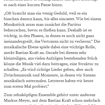
Situationskomik“ zu
tun hat, wie Bastian Kraft betont.
„Er lebt auch
davon, wie schnell die Figuren im Stück
ihre
Agenda wechseln. Außerdem hat der Humor
eine
große Schärfe, manchmal auch eine Bös
artigkeit,
wobei das nicht bedeutet, dass den
Figuren etwas
Kaltes innewohnt.“
WERBUNG