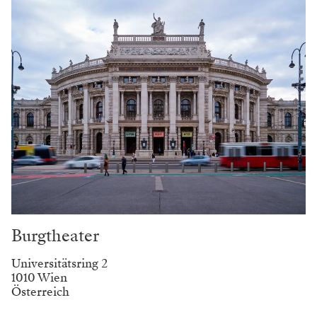
Darum geht‘ s in „Zu ebener
Erde und erster Stock“
Herr von Goldfuchs lässt es sich gerade noch
im ersten Stock gut gehen, als er erfährt, dass
sein Vermögen weg ist und er Bankrott
erklären muss. Gleichzeitig wird der mittellose
Adolf Schlucker im Erdgeschoss durch ein
unverhofftes Erbe zu einem reichen Mann.
„Theater ist ja vor allem Kommunikation. Oft
geht es
darum, wie etwas gemeint ist oder welche
Worte man
benutzt, um etwas zu beschreiben.
Wenn man sich gut