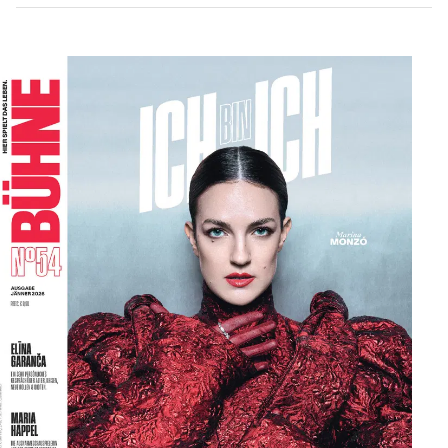
kennt, kann man diese Dinge
häufig einfach
überspringen.“ Darüber hinaus
begeistert ihn, dass es
trotzdem möglich ist, sich
immer wieder gegenseitig zu
überraschen.
Geht es um die Auswahl der Stoffe, fühlt
sich Bastian Kraft sehr zu Texten hingezogen,
bei
denen es im Kern um Identitätsfragen geht.
„Also darum, wie wir zu den Menschen werden,
die
wir sind. Wie viel von uns ist vielleicht nur
eine
Fantasie, die wir von uns haben? Das ist bei
diesem
Stück zwar nicht das Hauptthema, ich
finde aber die
Momente, in denen die Figuren
blitzschnell ihre
Agenda wechseln, hochinter
essant. Das wirft die Frage
auf, ob sie am Ende
vielleicht nur Produkte jener
Situationen sind,
in denen sie sich gerade befinden.“
Wir verabschieden uns. Auf Bastian Kraft
warten noch
einige organisatorische Aufgaben.
Vielleicht macht ja
genau das den Kern vom
Theatermachen aus: das ganz