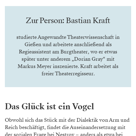
Die braucht es auch, wenn man eine Komö
die mit
derart vielen Szenenwechseln auf die
Bühne bringt.
Doch genau darin besteht für den
Regisseur, der am
Burgtheater unter anderem
Thomas Manns
„Zauberberg“ inszenierte, ein
großer Reiz. Wie auch
darin, dass Nestroys
Ensemblestück von Figuren
bevölkert ist, die
höchst ambivalent sind. Was er damit
genau
meint? Bastian Kraft setzt sogleich zu einer
umfassenderen Erklärung an:
„Die Figuren im
Erdgeschoss werden zunächst als
starke Iden
tifikationsfiguren vorgestellt. Sobald es
ihnen
besser geht, kommt jedoch ihr Opportunismus
zum Vorschein und ihr Umgang miteinander
wird
gnadenloser. Goldfuchs wird zunächst als
gierig und
unsympathisch gezeichnet, am Ende
ist er jedoch eine