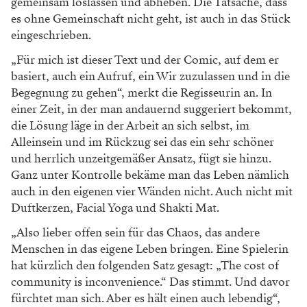
gemeinsam loslassen und abheben. Die
Tatsache, dass
es ohne Gemeinschaft nicht geht,
ist auch in das Stück
eingeschrieben.
„Für mich
ist dieser Text und der Comic, auf dem er
basiert,
auch ein Aufruf, ein Wir zuzulassen und in die
Begegnung zu gehen“, merkt die Regisseurin an.
In
einer Zeit, in der man andauernd suggeriert
bekommt,
die Lösung läge in der Arbeit an sich
selbst, im
Alleinsein und im Rückzug sei das ein
sehr schöner
und herrlich unzeitgemäßer Ansatz,
fügt sie hinzu.
Ganz unter Kontrolle bekäme
man das Leben nämlich
auch in den eigenen
vier Wänden nicht. Auch nicht mit
Duftkerzen,
Facial Yoga und Shakti Mat.
„Also lieber offen sein für das Chaos, das
andere
Menschen in das eigene Leben bringen.
Eine Spielerin
hat kürzlich den folgenden Satz
gesagt: „The cost of
community is inconvenien
ce.“ Das stimmt. Und davor
fürchtet man sich.
Aber es hält einen auch lebendig“,