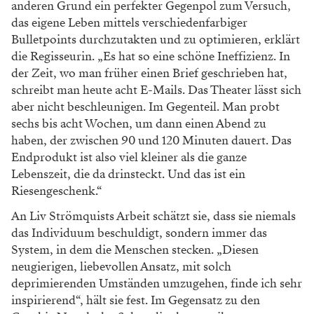
anderen Grund ein perfekter Gegenpol
zum Versuch,
das eigene Leben mittels ver
schiedenfarbiger
Bulletpoints durchzutakten und
zu optimieren, erklärt
die Regisseurin. „Es hat
so eine schöne Ineffizienz. In
der Zeit, wo man
früher einen Brief geschrieben hat,
schreibt man
heute acht E-Mails. Das Theater lässt sich
aber
nicht beschleunigen. Im Gegenteil. Man probt
sechs bis acht Wochen, um dann einen Abend
zu
haben, der zwischen 90 und 120 Minuten
dauert. Das
Endprodukt ist also viel kleiner als
die ganze
Lebenszeit, die da drinsteckt. Und
das ist ein
Riesengeschenk.“
An Liv Strömquists Arbeit schätzt sie, dass
sie niemals
das Individuum beschuldigt, sondern
immer das
System, in dem die Menschen stecken.
„Diesen
neugierigen, liebevollen Ansatz, mit solch
deprimierenden Umständen umzugehen, finde
ich sehr
inspirierend“, hält sie fest. Im Gegensatz
zu den