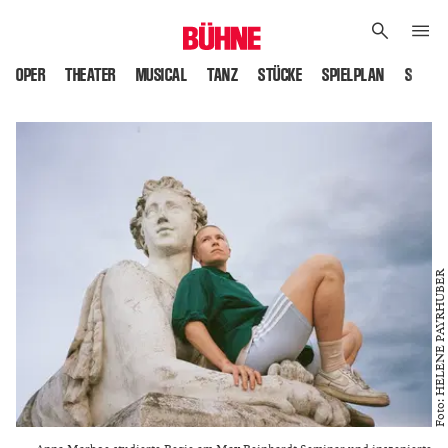
OPER
THEATER
MUSICAL
TANZ
STÜCKE
SPIELPLAN
SPIELS
Foto: HELENE PAYRHUBER