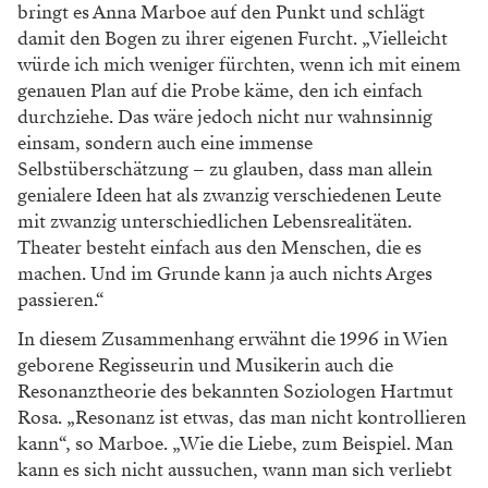
bringt es
Anna Marboe auf den Punkt und schlägt
damit
den Bogen zu ihrer eigenen Furcht. „Vielleicht
würde ich mich weniger fürchten, wenn ich mit
einem
genauen Plan auf die Probe käme, den
ich einfach
durchziehe. Das wäre jedoch nicht
nur wahnsinnig
einsam, sondern auch eine im
mense
Selbstüberschätzung – zu glauben, dass
man allein
genialere Ideen hat als zwanzig ver
schiedenen Leute
mit zwanzig unterschiedlichen
Lebensrealitäten.
Theater besteht einfach aus
den Menschen, die es
machen. Und im Grunde
kann ja auch nichts Arges
passieren.“
In diesem Zusammenhang erwähnt die 1996
in Wien
geborene Regisseurin und Musikerin
auch die
Resonanztheorie des bekannten So
ziologen Hartmut
Rosa. „Resonanz ist etwas,
das man nicht kontrollieren
kann“, so Marboe.
„Wie die Liebe, zum Beispiel. Man
kann es sich
nicht aussuchen, wann man sich verliebt