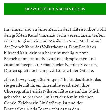
NEWSLETTER ABONNIEREN
Im Jänner, also zu jener Zeit, in der Pilatess
tudios wohl
den größten Kund*innenzuwachs
verzeichnen, treffen
wir die Regisseurin und
Musikerin Anna Marboe auf
der Probebühne
des Volkstheaters. Draußen ist es
klirrend kalt,
drinnen herrscht wohlig-warme
Betriebstempe
ratur. Es wird nachbesprochen und
zusammen
gepackt. Schauspieler Nicolas Frederick
Djuren
spielt noch ein paar Töne auf der Gitarre.
„Live, Love, Laugh Strömquist“ heißt das Stück, das
sie gerade mit ihrem Ensemble erarbeitet. Ihre
Choreografin Felicia Nilsson hätte sie auf das
Stück
gebracht, so Marboe. Im Text der feminis
tischen
Comic-Zeichnerin Liv Strömquist und
der
Dramatikerin Ada Berger geht es um den