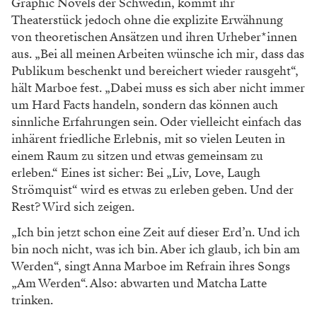
Graphic Novels der Schwedin, kommt
ihr
Theaterstück jedoch ohne die explizite Er
wähnung
von theoretischen Ansätzen und ihren
Urheber*innen
aus. „Bei all meinen Arbeiten
wünsche ich mir, dass das
Publikum beschenkt
und bereichert wieder rausgeht“,
hält Marboe
fest. „Dabei muss es sich aber nicht immer
um
Hard Facts handeln, sondern das können auch
sinnliche Erfahrungen sein. Oder vielleicht
einfach das
inhärent friedliche Erlebnis, mit so
vielen Leuten in
einem Raum zu sitzen und etwas
gemeinsam zu
erleben.“ Eines ist sicher: Bei
„Liv, Love, Laugh
Strömquist“ wird es etwas zu
erleben geben. Und der
Rest? Wird sich zeigen.
„Ich bin jetzt schon eine Zeit auf dieser Erd’n.
Und ich
bin noch nicht, was ich bin. Aber ich
glaub, ich bin am
Werden“, singt Anna Marboe
im Refrain ihres Songs
„Am Werden“. Also:
abwarten und Matcha Latte
trinken.