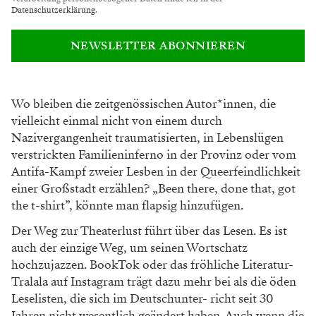
Datenschutzerklärung
.
NEWSLETTER ABONNIEREN
Wo bleiben die zeitgenössischen Autor*innen, die
vielleicht
einmal nicht von einem durch
Nazivergangenheit trauma
tisierten, in Lebenslügen
verstrickten Familieninferno in
der Provinz oder vom
Antifa-Kampf zweier Lesben in der
Queerfeindlichkeit
einer Großstadt erzählen? „Been there,
done that, got
the t-shirt”, könnte man flapsig hinzufügen.
Der Weg zur Theaterlust führt über das Lesen. Es ist
auch der
einzige Weg, um seinen Wortschatz
hochzujazzen. BookTok
oder das fröhliche Literatur-
Tralala auf Instagram trägt dazu
mehr bei als die öden
Leselisten, die sich im Deutschunter-
richt seit 30
Jahren nicht wesentlich geändert haben. Auch
wenn die