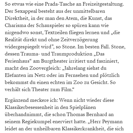
So etwas
wie eine Prada-Tasche an Freizeitgestaltung.
Der Sexappeal
besteht aus der unmittelbaren
Direktheit, in der man den
Atem, die Kunst, das
Charisma der Schauspieler so spüren
kann wie
nirgendwo sonst, Textzeilen fliegen lernen und „die
Realität direkt und ohne Zeitverzögerung
widergespiegelt
wird”, so Stone. Im besten Fall. Stone,
dessen Trauma- und
Traumproduktion „Das
Ferienhaus“ am Burgtheater irritiert
und fasziniert,
macht den Zoovergleich: „Jahrelang siehst du
Elefanten im Netz oder im Fernsehen und plötzlich
bekommst
du einen echten im Zoo zu Gesicht. So
verhält sich Theater
zum Film.“
Ergänzend meckere ich: Wenn nicht wieder
diese
Klassikerbesessenheit in den Spielplänen
überhand
nimmt, die schon Thomas Bernhard an
seinem Regiekumpel
enerviert hatte. „Herr Peymann
leidet an der unheilbaren
Klassikerkrankheit, die sich