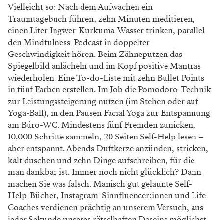
Vielleicht so: Nach dem Aufwachen ein
Traumtagebuch führen, zehn Minuten meditieren,
einen Liter Ingwer-Kurkuma-Wasser trinken, parallel
den Mindfulness-Podcast in doppelter
Geschwindigkeit hören. Beim Zähneputzen das
Spiegelbild anlächeln und im Kopf positive Mantras
wiederholen. Eine To-do-Liste mit zehn Bullet Points
in fünf Farben erstellen. Im Job die Pomodoro-Technik
zur Leistungssteigerung nutzen (im Stehen oder auf
Yoga-Ball), in den Pausen Facial Yoga zur Entspannung
am Büro-WC. Mindestens fünf Fremden zunicken,
10.000 Schritte sammeln, 20 Seiten Self-Help lesen –
aber entspannt. Abends Duftkerze anzünden, stricken,
kalt duschen und zehn Dinge aufschreiben, für die
man dankbar ist. Immer noch nicht glücklich? Dann
machen Sie was falsch. Manisch gut gelaunte Self-
Help-Bücher, Instagram-Sinnfluencer:innen und Life
Coaches verdienen prächtig an unserem Versuch, aus
jeder Sekunde unseres rätselhaften Daseins möglichst