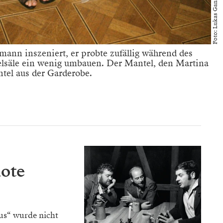
Foto: Lukas Gansterer
ann inszeniert, er probte zufällig während des
ßelsäle ein wenig umbauen. Der Mantel, den Martina
tel aus der Garderobe.
uote
s“ wurde nicht