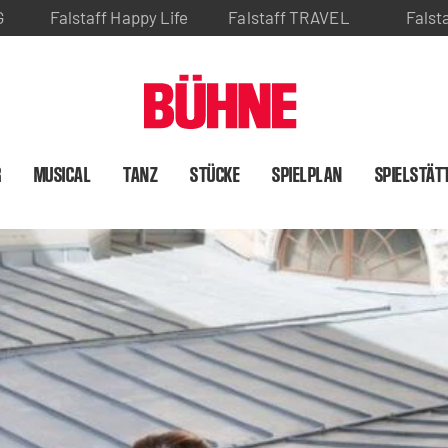
G
Falstaff Happy Life
Falstaff TRAVEL
Falst
R
MUSICAL
TANZ
STÜCKE
SPIELPLAN
SPIELSTÄT