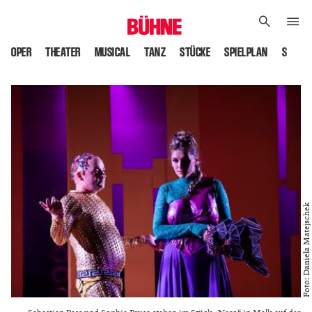
OPER
THEATER
MUSICAL
TANZ
STÜCKE
SPIELPLAN
SPIELS
Foto: Daniela Matejschek