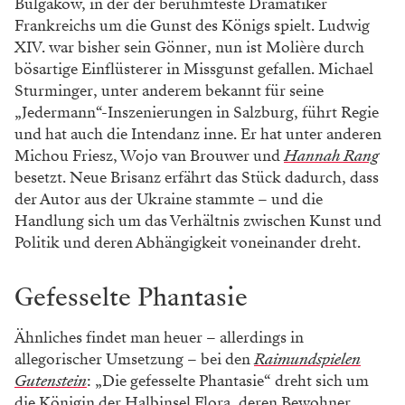
Bulgakow, in der der berühmteste Dramatiker
Frankreichs um die Gunst des Königs spielt. Ludwig
XIV. war bisher sein Gönner, nun ist Molière durch
bösartige Einflüsterer in Missgunst gefallen. Michael
Sturminger, unter anderem bekannt für seine
„Jedermann“-Inszenierungen in Salzburg, führt Regie
und hat auch die Intendanz inne. Er hat unter anderen
Michou Friesz, Wojo van Brouwer und
Hannah Rang
besetzt. Neue Brisanz erfährt das Stück dadurch, dass
der Autor aus der Ukraine stammte – und die
Handlung sich um das Verhältnis zwischen Kunst und
Politik und deren Abhängigkeit voneinander dreht.
Gefesselte Phantasie
Ähnliches findet man heuer – allerdings in
allegorischer Umsetzung – bei den
Raimundspielen
Gutenstein
: „Die gefesselte Phantasie“ dreht sich um
die Königin der Halbinsel Flora, deren Bewohner