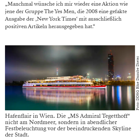
„Manchmal wünsche ich mir wieder eine Aktion wie
jene der Gruppe The Yes Men, die 2008 eine gefakte
Ausgabe der ‚New York Times‘ mit ausschließlich
positiven Artikeln herausgegeben hat.“
F
o
t
o
:
D
D
S
G
B
l
u
e
D
a
n
u
b
e
D
i
e
t
e
r
L
a
m
p
Hafenflair in Wien. Die „MS Admiral Tegetthoff“
nicht am Nordmeer, sondern in abendlicher
Festbeleuchtung vor der beeindruckenden Skyline
der Stadt.