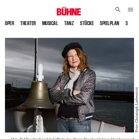
OPER
THEATER
MUSICAL
TANZ
STÜCKE
SPIELPLAN
SPIELS
Foto: Christoph Liebentritt