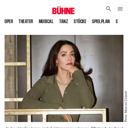
OPER
THEATER
MUSICAL
TANZ
STÜCKE
SPIELPLAN
SPIELS
Foto: Marcel Urlaub