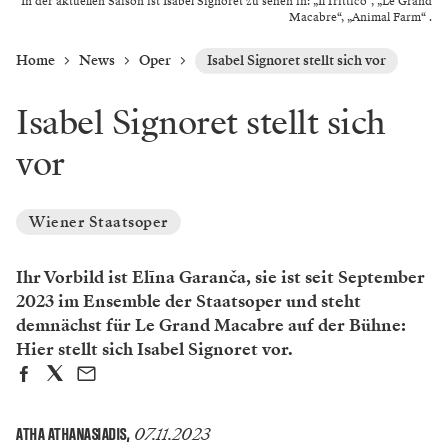
In der aktuellen Saison ist Isabel Signoret zu sehen in: „Il Trittico“, „Le Grand
Macabre“, „Animal Farm“ .
Home
News
Oper
Isabel Signoret stellt sich vor
Isabel Signoret stellt sich
vor
Wiener Staatsoper
Ihr Vorbild ist Elīna Garanča, sie ist seit September
2023 im Ensemble der Staatsoper und steht
demnächst für Le Grand Macabre auf der Bühne:
Hier stellt sich Isabel Signoret vor.
07.11.2023
ATHA ATHANASIADIS
,