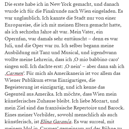
Die erste habe ich in New York gemacht, und danach
wurde ich für die Finalrunde nach Wien eingeladen. Es
war unglaublich. Ich kannte die Stadt nur von einer
Europareise, die ich mit meinen Eltern gemacht hatte,
als ich sechzehn Jahre alt war. Mein Vater, ein
Opernfan, war damals sehr enttäuscht – denn es war
Juli, und die Oper war zu. Ich selber begann meine
Ausbildung mit Tanz und Musical, und irgendwann
wollte meine Lehrerin, dass ich ,O mio babbino caro‘
singen soll. Ich dachte erst: ,O nein‘ – aber dann sah ich
‚
Carmen
‘. Für mich als Amerikanerin ist vor allem das
Wiener Publikum etwas Einzigartiges, die
Begeisterung ist einzigartig, und ich kenne das
Gegenteil aus Amerika. Ich möchte, dass Wien mein
künstlerisches Zuhause bleibt. Ich liebe Mozart, und
mein Ziel sind das französische Repertoire und Barock.
Eines meiner Vorbilder, sowohl menschlich als auch
künstlerisch, ist
Elīna Garanča
. Es war surreal, mit
meinem Idol in ‚Carmen‘ gemeinsam auf der Bühne zu