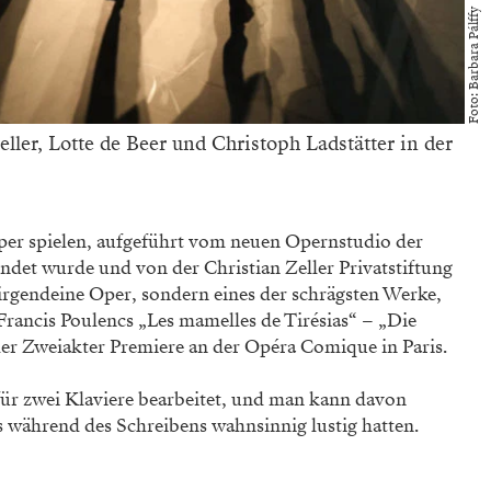
Foto: Barbara Pálffy
ller, Lotte de Beer und Christoph Ladstätter in der
Oper spielen, aufgeführt vom neuen Opernstudio der
det wurde und von der Christian Zeller Privatstiftung
t irgendeine Oper, sondern eines der schrägsten Werke,
Francis Poulencs „Les mamelles de Tirésias“ – „Die
 der Zweiakter Premiere an der Opéra Comique in Paris.
für zwei Klaviere bearbeitet, und man kann davon
s während des Schreibens wahnsinnig lustig hatten.