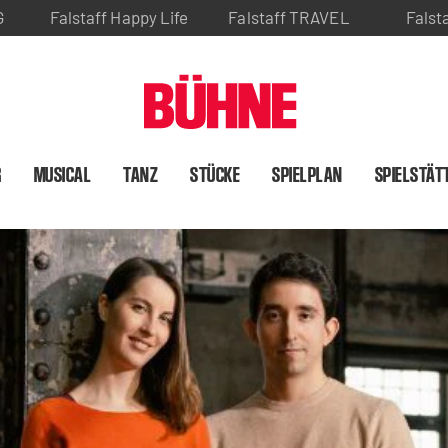
G
Falstaff Happy Life
Falstaff TRAVEL
Falst
R
MUSICAL
TANZ
STÜCKE
SPIELPLAN
SPIELSTÄT