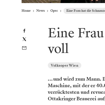
Home
News
Oper
Eine Frau hat die Schnauze
Eine Frau
voll
Volksoper Wien
… und wird zum Mann. Ih
Maschine, mit der er 40.
verrücktesten und revuea
Ottakringer Brauerei au