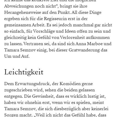
wichtigsten Aspekt in der gemeinsamen Arbeit an
einem Stück beantworten die beiden beinahe unisono:
Kommunikation. „Schon bei ‚Liebe‘ hatte ich das
Gefühl, dass ich Dinge ausprobieren kann und es
außerdem einen ehrlichen inhaltlichen Austausch gibt.
Auch jetzt arbeiten wir wieder an einem Thema, das
wichtig und relevant ist, haben gleichzeitig aber
unglaublich viel Spaß dabei. Das empfinde ich als
großes Geschenk“, erzählt Tamara Semzov.
WERBUNG