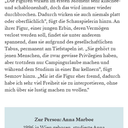
verteilt. Die Maßnahme stößt naturgemäß nicht nur
Begeisterung. „Es ist spannend, dass die Verteilung, wie
sie im Zuge der Lotterie stattfinden soll, als unfair
empfunden wird, obwohl es vor vornherein keine faire
Sache ist. Schließlich ist es Zufall, ob ich in eine
wohlhabende oder in eine weniger wohlhabende
Familie hineingeboren werde. Aber wir haben uns
einfach daran gewöhnt, dass das Eigentum unserer
Eltern auch uns gehört“, so Marboe.
Obwohl sich das Stück mit genau dieser
Ungerechtigkeit beschäftigt, geht es nicht darum, mit
dem Zeigefinger auf „die da oben“ zu zeigen. „Weil der
Text eine große Portion Selbstironie enthält, passiert
das auch nicht“, ergänzt die Regisseurin. Sie fände es
heuchlerisch, das Problem einfach nur auf die von der
realen Geburtslotterie Begünstigten zu verlagern.
„Schließlich machen auch wir das Stück aus einer
privilegierten Position heraus. Es ist ein