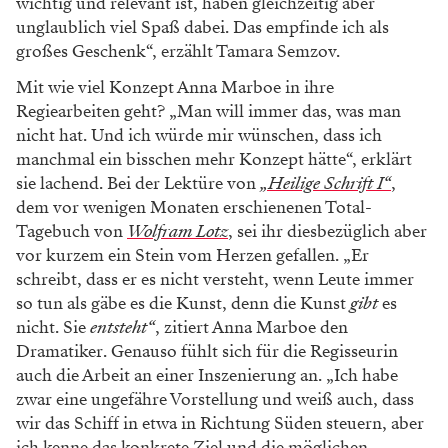
Schauspielerin beginnt das Problem schon in der
Schule. „Es gibt viele Schüler*innen, die gar nicht
mitbekommen, dass man Schauspiel oder Regie
studieren kann. Mir ist es da ähnlich ergangen. Ich
komme aus einem eher kunstfernen Haushalt und habe
während der Schule begonnen, ein bisschen Theater zu
spielen. Bis eine ältere Schülerin einmal meinte, dass
man Theater auch studieren kann, dachte ich immer,
dass es einfach ein schönes Hobby wäre. Als sie mir
vom Studium erzählte, kam mir das im ersten Moment
total abstrakt vor.“
Die Kunst
gibt
es nicht
In „Liebe / Eine argumentative Übung“ haben Anna
Marboe und Tamara Semzov schon
zusammengearbeitet. Das Stück von Sivan Ben Yishai
wurde in der vergangenen Spielzeit ebenfalls am
Kosmos Theater aufgeführt. Die Frage nach dem