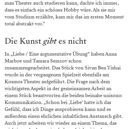
„Man muss es sich leisten können, so zu tun, als wäre
man arm. Gerade in Künstler*innenkreisen ist es
einfach unsexy zu sagen, dass man bürgerlich
aufgewachsen ist. Deshalb stapelt man lieber tief“,
ergänzt Anna Marboe. Nach einer kurzen Pause setzt
sie nach: „Gerade bei Viktoria ist es so, dass man sich
gar nicht mit ihr identifizieren möchte, aber
vermutlich ist sie an vielen Zuschauer*innen näher
dran als die meisten anderen Figuren im Stück.“
Themen wie Chancengerechtigkeit auf einer
Theaterbühne zu verhandelt, lädt auch dazu ein, diese
in Bezug auf den Theaterbetrieb genauer unter die
Lupe zu nehmen. Obwohl viele Häuser derzeit
versuchen ihre Ensembles diverser aufzustellen, ist der
Zugang zur Theaterwelt noch immer alles andere als
niederschwellig, findet Tamara Semzov. Für die