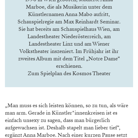
gesamtgesellschaftliches Thema.“
Brüche in den Figuren
Zur Selbstironie gesellt sich in „Jeeps“ eine ordentliche
Dosis Situationskomik, merkt Tamara Semzov an.
„Die Figuren wirken im ersten Moment sehr klischee-
und schablonenhaft, doch das wird immer wieder
durchbrochen. Dadurch wirken sie auch niemals platt
oder oberflächlich“, fügt die Schauspielerin hinzu. An
ihrer Figur, einer jungen Erbin, deren Vermögen
verlost werden soll, findet sie unter anderem
spannend, dass sie aufgrund des gesellschaftlichen
Tabus, permanent am Tiefstapeln ist. „Sie gehört zu
jenen Menschen, die zwar gewisse Privilegien haben,
aber trotzdem nur Campingurlaube machen und
während dem Studium in einer Bar kellnern“, fügt
Semzov hinzu. „Mir ist die Figur eher fremd, dadurch