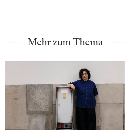
abhängt, was für ein Typ Mensch man ist. Wenn man
wenig Selbstironie hat, empfindet man lustige Stücke
vielleicht als herausfordernder. Ich habe eher das
Problem, dass ich mich selbst manchmal sogar zu
wenig ernst nehme.“
Eine gewisse Leichtigkeit ist ihr auch dann wichtig,
wenn es darum geht, Menschen Fehler zu verzeihen.
Am Theater würde das nämlich viel zu selten passieren.
„Menschen machen nun mal Dinge falsch. Wenn man
das dem Theater mehr erlauben würde, wäre es
lebendiger“, ist sie überzeugt. Ein bisschen so, wie bei
Lachanfällen während der Probenarbeit. Die haben
auch dann Platz, wenn es – wie in „Jeeps“ – um ein
hochaktuelles und wichtiges Thema geht.
Tamara Semzov wurde 1992 in Charkiw in der Ukraine
geboren. Sie studierte Schauspiel an der