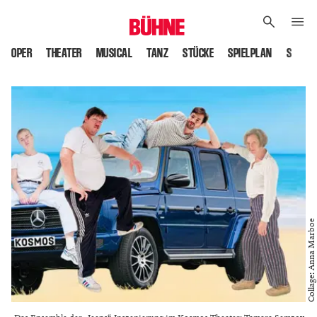
OPER
THEATER
MUSICAL
TANZ
STÜCKE
SPIELPLAN
SPIELS
Collage: Anna Marboe