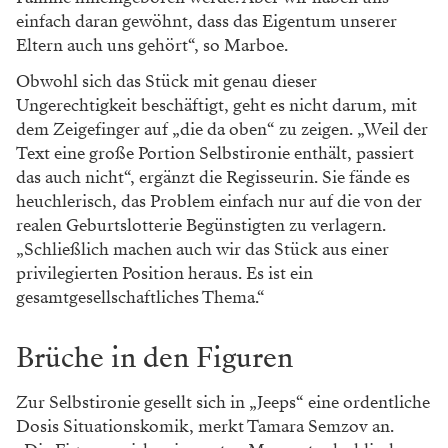
Foto: Kosmos Theater
Tamara Semzov und Anna Marboe nach der
Generalprobe von „Jeeps" im Kosmos Theater.
Erbschaftslotterie
Nora Abdel-Maksoud schlägt in „Jeeps“ eine auf den
ersten Blick etwas ungewöhnliche Reform zur
Umverteilung vor: Eine Erbschaftslotterie, bei der das
Arbeitsmarktservice die vorhandene Erbmasse neu