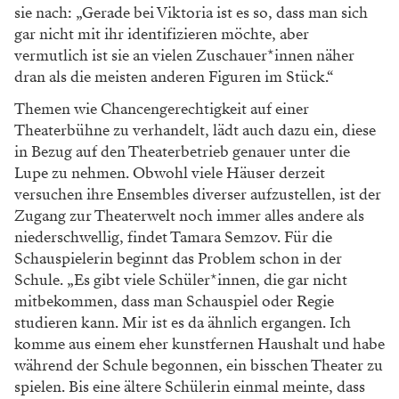
habe ich sehr viel Freiheit sie zu interpretieren, ohne
mich über sie lustig machen zu wollen.“
Zur Person: Anna Marboe
1996 in Wien geboren, studierte Anna
Marboe, die als Musikerin unter dem
Künstlernamen Anna Mabo aufritt,
Schauspielregie am Max Reinhardt Seminar.
Sie hat bereits am Schauspielhaus Wien, am
Landestheater Niederösterreich, am
Landestheater Linz und am Wiener
Volkstheater inszeniert. Im Frühjahr ist ihr
zweites Album mit dem Titel „Notre Dame“
erschienen.
Zum Spielplan des Kosmos Theater