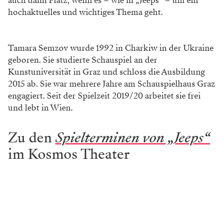
nicht hat. Und ich würde mir wünschen, dass ich
manchmal ein bisschen mehr Konzept hätte“, erklärt
sie lachend. Bei der Lektüre von
„Heilige Schrift I“
,
dem vor wenigen Monaten erschienenen Total-
Tagebuch von
Wolfram Lotz
, sei ihr diesbezüglich aber
vor kurzem ein Stein vom Herzen gefallen. „Er
schreibt, dass er es nicht versteht, wenn Leute immer
so tun als gäbe es die Kunst, denn die Kunst
gibt
es
nicht. Sie
entsteht“
, zitiert Anna Marboe den
Dramatiker. Genauso fühlt sich für die Regisseurin
auch die Arbeit an einer Inszenierung an. „Ich habe
zwar eine ungefähre Vorstellung und weiß auch, dass
wir das Schiff in etwa in Richtung Süden steuern, aber
ich kenne das konkrete Ziel und die möglichen
Abweichungen noch nicht“, bringt sie ihre
Herangehensweise auf den Punkt. All diese Dinge
ergeben sich für die Regisseurin erst in der
gemeinsamen Arbeit. Es sei jedoch manchmal gar nicht
so einfach, für Vorschläge und Ideen offen zu sein und