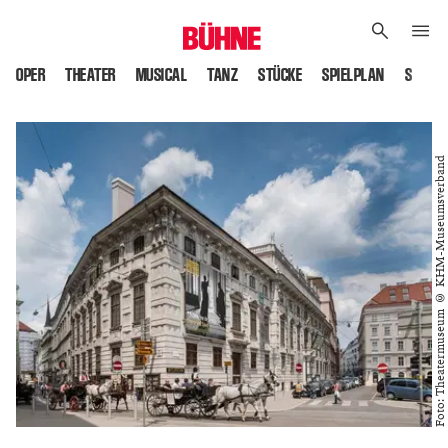
OPER
THEATER
MUSICAL
TANZ
STÜCKE
SPIELPLAN
SPIELS
Foto: Theatermuseum © KHM-Museumsverband