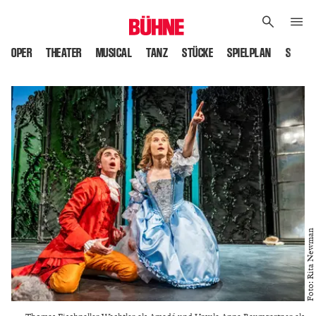
OPER
THEATER
MUSICAL
TANZ
STÜCKE
SPIELPLAN
SPIELS
Foto: Rita Newman