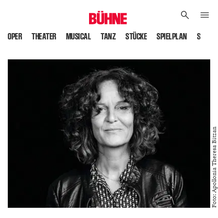
OPER
THEATER
MUSICAL
TANZ
STÜCKE
SPIELPLAN
SPIELS
Foto: Apollonia Theresa Bitzan