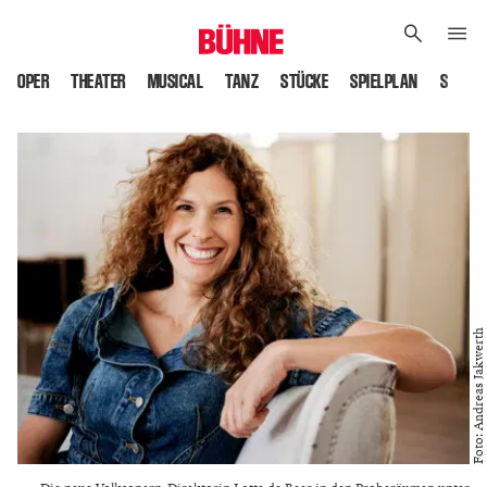
OPER
THEATER
MUSICAL
TANZ
STÜCKE
SPIELPLAN
SPIELS
Foto: Andreas Jakwerth