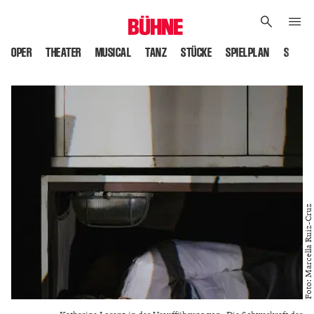
OPER
THEATER
MUSICAL
TANZ
STÜCKE
SPIELPLAN
SPIELS
Foto: Marcella Ruiz-Cruz