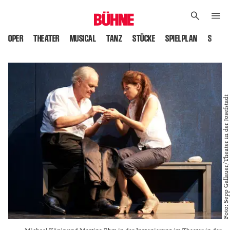
OPER
THEATER
MUSICAL
TANZ
STÜCKE
SPIELPLAN
SPIELS
Foto: Sepp Gallauer/Theater in der Josefstadt