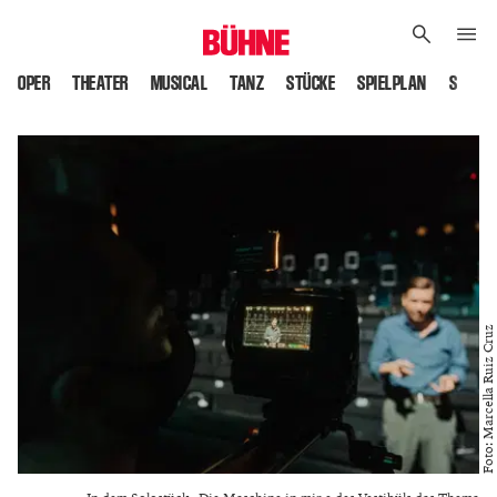
OPER
THEATER
MUSICAL
TANZ
STÜCKE
SPIELPLAN
SPIELS
Foto: Marcella Ruiz Cruz