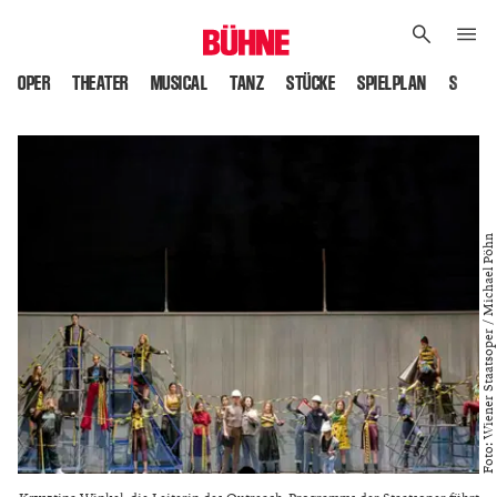
OPER
THEATER
MUSICAL
TANZ
STÜCKE
SPIELPLAN
SPIELS
Foto: Wiener Staatsoper / Michael Pöhn