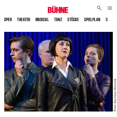
OPER
THEATER
MUSICAL
TANZ
STÜCKE
SPIELPLAN
SPIELS
Foto: Karolina Miernik