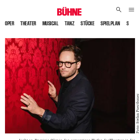
OPER
THEATER
MUSICAL
TANZ
STÜCKE
SPIELPLAN
SPIELS
Foto: Stefan Fuertbauer