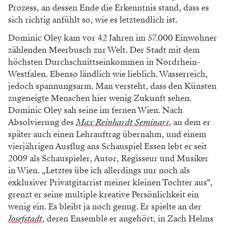
Prozess, an dessen Ende die Erkenntnis stand, dass es
sich richtig anfühlt so, wie es letztendlich ist.
Dominic Oley kam vor 42 Jahren im 57.000 Einwohner
zählenden Meerbusch zur Welt. Der Stadt mit dem
höchsten Durchschnittseinkommen in Nordrhein-
Westfalen. Ebenso ländlich wie lieblich. Wasserreich,
jedoch spannungsarm. Man versteht, dass den Künsten
zugeneigte Menschen hier wenig Zukunft sehen.
Dominic Oley sah seine im fernen Wien. Nach
Absolvierung des
Max Reinhardt Seminars
, an dem er
später auch einen Lehrauftrag übernahm, und einem
vierjährigen Ausflug ans Schauspiel Essen lebt er seit
2009 als Schauspieler, Autor, Regisseur und Musiker
in Wien. „Letztes übe ich allerdings nur noch als
exklusiver Privatgitarrist meiner kleinen Tochter aus“,
grenzt er seine multiple kreative Persönlichkeit ein
wenig ein. Es bleibt ja noch genug. Er spielte an der
Josefstadt
, deren Ensemble er angehört, in Zach Helms