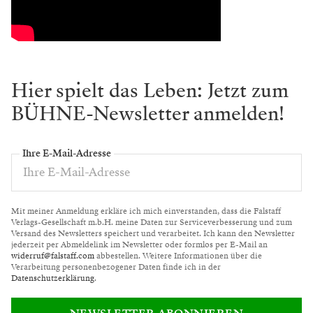
Hier spielt das Leben: Jetzt zum
BÜHNE-Newsletter anmelden!
Ihre E-Mail-Adresse
Mit meiner Anmeldung erkläre ich mich einverstanden, dass die Falstaff
Verlags-Gesellschaft m.b.H. meine Daten zur Serviceverbesserung und zum
Versand des Newsletters speichert und verarbeitet. Ich kann den Newsletter
jederzeit per Abmeldelink im Newsletter oder formlos per E-Mail an
widerruf@falstaff.com
abbestellen. Weitere Informationen über die
Verarbeitung personenbezogener Daten finde ich in der
Datenschutzerklärung
.