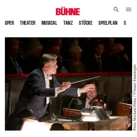
OPER
THEATER
MUSICAL
TANZ
STÜCKE
SPIELPLAN
SPIELS
Foto: Michael Pöhn / Wiener Staatsoper