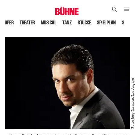
OPER
THEATER
MUSICAL
TANZ
STÜCKE
SPIELPLAN
SPIELS
Foto: Joey Ikemoto/Los Angeles