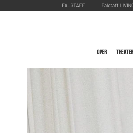
FALSTAFF
Falstaff LIVIN
OPER
THEATE