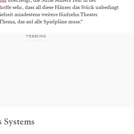
nns
überzeugt, die Suzie Millers Text in der
offe sehr, dass all diese Häuser das Stück unbedingt
elzeit mindestens weitere fünfzehn Theater
Thema, das auf alle Spielpläne muss.“
WERBUNG
s Systems