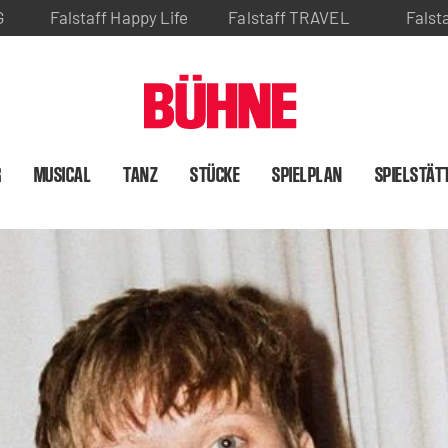
G
Falstaff Happy Life
Falstaff TRAVEL
Falst
R
MUSICAL
TANZ
STÜCKE
SPIELPLAN
SPIELSTÄT