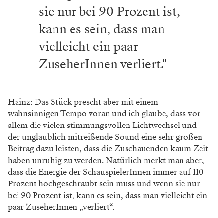
Ohne erhobenen Zeigefinger
Astl: Ich finde grundsätzlich, dass man jedes Thema am
Theater aufgreifen darf und soll. Es ist
sicher wichtig, ordentlich zu recherchieren und nicht
nur aus der eigenen Vorstellung heraus zu arbeiten.
Das wurde auf jeden Fall in allen Abteilungen gemacht.
Zusätzlich haben wir auch in der Gruppe diskutiert,
bei den Proben war die Dramaturgie fast immer
anwesend und am Text wurde laufend getüftelt, hier
und da angepasst und optimiert.
Hainz: Das Schöne am Theater ist meiner Meinung
nach, dass Geschichten erzählt werden und jedes
Thema bearbeitet werden kann, darf, muss und soll. In
diesem konkreten Fall wurde sehr viel über das Thema
diskutiert und wir haben versucht so respektvoll und