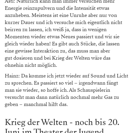
Hainz: Das Stück prescht aber mit einem
wahnsinnigen Tempo voran und ich glaube, dass vor
allem die vielen stimmungsvollen Lichtwechsel und
der unglaublich mitreißende Sound eine sehr großen
Beitrag dazu leisten, dass die Zuschauenden kaum Zeit
haben unruhig zu werden. Natürlich merkt man aber,
dass die Energie der SchauspielerInnen immer auf 110
Prozent hochgeschraubt sein muss und wenn sie nur
bei 90 Prozent ist, kann es sein, dass man vielleicht ein
paar ZuseherInnen „verliert“.
Povo: Ja genau, das Stück ist sehr schnell und
spannend geschrieben und die Inszenierung springt
flink von Szene zu Szene, sodass dem Publikum kaum
Zeit gelassen wird, sich zu fadisieren. Wir müssen dann
fast nur noch die Energie bringen und fokussiert im