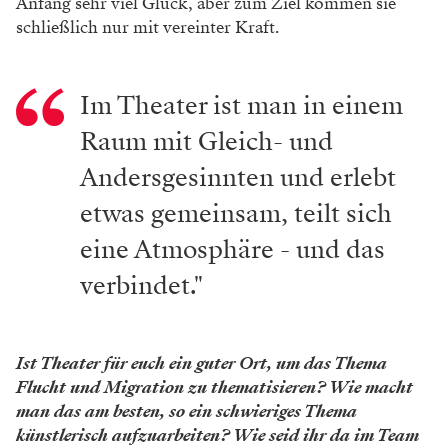
Offenheit
Der Stoff von Krieg der Welten ist ja wieder aktueller
denn je. Es geht unter anderem um globale
Katastrophen, die über Nacht auf die Welt
hereinbrechen. Was ist für euch die Essenz des Stücks?
Hainz: Ich glaube, dass die Essenz des Stückes der
Zusammenhalt der drei Mädchen ist. Wir alle werden
im Laufe unseres Lebens mit Krisen konfrontiert, ob es
nun große oder kleine, globale oder persönliche sind.
Ich denke, dass Krisen uns trotz der negativen Aspekte
auch Verständnis und Zuhören und Offenheit lehren
können.
WERBUNG