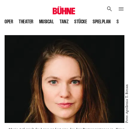
OPER
THEATER
MUSICAL
TANZ
STÜCKE
SPIELPLAN
SPIELS
Foto: Apollonia T. Bitzan