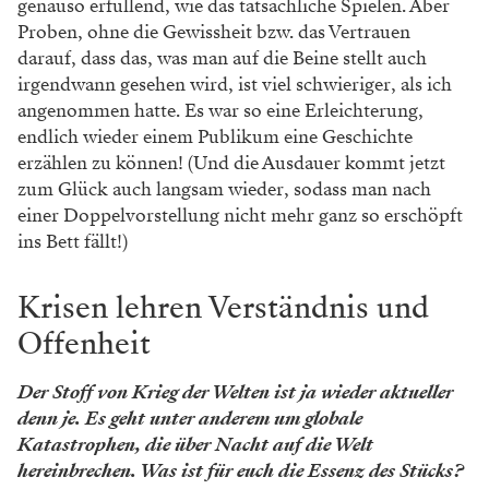
Sehnsucht nach der Reaktion des
Publikums
Wie gehts euch damit, endlich wieder auf einer Bühne
stehen zu können?
Maria Astl: Es ist eine große Freude und eine
Erleichterung! Ich habe zum Schluss schon daran
gezweifelt, ob wir dieses Stück überhaupt noch auf die
Bühne bringen. Dass es dann noch in dieser Saison
geklappt hat, hat mich wirklich gefreut.
Johanna Hainz: Es macht irrsinnig viel Spaß, nach
dieser langen Zeit wieder spielen zu dürfen. Unsere
Probenzeit wurde pandemiebedingt verlängert, was