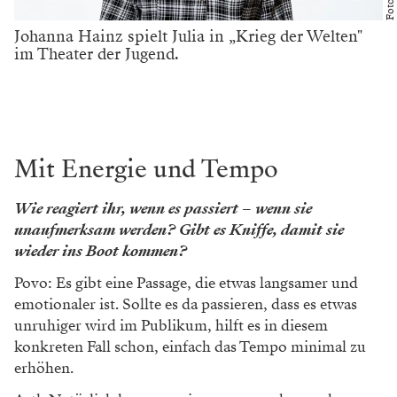
bleiben aber coronabedingt die großen Kindergruppen
aus, wir haben eher viele kleinere Gruppen oder
einzelne Kinder mit Eltern. Eine Schulklasse hat noch
eine ganz andere Dynamik, ich wäre sehr (positiv)
gespannt auf die Reaktionen!
Die Energie der
SchauspielerInnen muss
immer auf 110 Prozent
hochgeschraubt sein und wenn
sie nur bei 90 Prozent ist,
kann es sein, dass man
vielleicht ein paar
ZuseherInnen verliert."