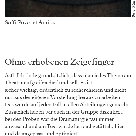
Raum mit Gleich- und
Andersgesinnten und erlebt
etwas gemeinsam, teilt sich
eine Atmosphäre - und das
verbindet."
Ist Theater für euch ein guter Ort, um das Thema
Flucht und Migration zu thematisieren? Wie macht
man das am besten, so ein schwieriges Thema
künstlerisch aufzuarbeiten? Wie seid ihr da im Team
heran gegangen?
Povo: Vielleicht sogar der Beste. Im Theater ist man in
einem Raum mit Gleich- und Andersgesinnten und
erlebt etwas gemeinsam, teilt sich eine Atmosphäre -
und das verbindet. Und das ist so passend zur der