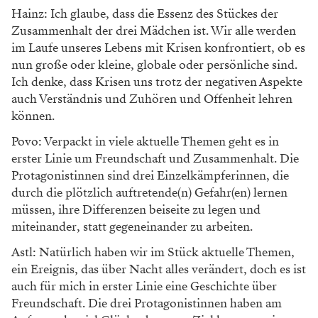
teilweise auch sehr gut und hilfreich war, auf der
anderen Seite hat man aber auch gemerkt wie sehr man
das Publikum braucht und sich nach Reaktionen sehnt.
Das ist jetzt, nach diesem langen Warten, umso
schöner.
Soffi Povo: Ich habe immer gedacht, das Proben sei
genauso erfüllend, wie das tatsächliche Spielen. Aber
Proben, ohne die Gewissheit bzw. das Vertrauen
darauf, dass das, was man auf die Beine stellt auch
irgendwann gesehen wird, ist viel schwieriger, als ich
angenommen hatte. Es war so eine Erleichterung,
endlich wieder einem Publikum eine Geschichte
erzählen zu können! (Und die Ausdauer kommt jetzt
zum Glück auch langsam wieder, sodass man nach
einer Doppelvorstellung nicht mehr ganz so erschöpft
ins Bett fällt!)
Krisen lehren Verständnis und