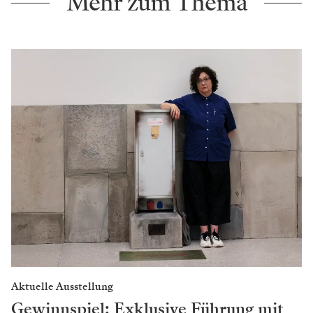
gleich wieder haben! Es gibt auch Stücke, die lassen
eine gewisse Interaktion zu, das muss man aber
gut dosieren und bei Krieg der Welten wäre das
ohnehin nicht möglich.
Hainz: Da komme ich jetzt wieder auf Sound und Licht
zu sprechen. Es passiert so viel – irgendwann fängt
man sie wieder, so hoffe ich. Als Schauspielerin
versucht man dann natürlich nochmal mehr Gas zu
geben – manchmal hilft das.
Krieg der Welten - noch bis 20.
Juni im Theater der Jugend
Weitere Informationen
Weiterlesen
Zwischen Cornwall, London und Wien: Jethro Compton