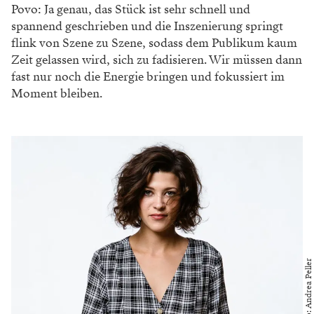
wertschätzend damit umzugehen wie nur möglich.
Keine Zeit für Langeweile
Das Stück ist für Kinder ab 11 Jahren: Gar keine
einfache Zielgruppe mehr. Man verliert sie schneller als
die ganz Kleinen, hat Jethro Compton der BÜHNE
vor ein paar Monaten mal erzählt. Wie geht ihr vor,
damit den Kindern nicht fad wird und sie auf ihren
Stühlen herumwetzen?
Astl: Da hat er wahrscheinlich ganz recht. Ich glaube,
er war sich dessen beim Schreiben und Inszenieren von
Krieg der Welten sehr bewusst und hat uns ganz gut
gerüstet. Es gibt viel Action und Effekte, da bleiben sie
schon dran. Wenn es später im Stück zwischendurch
ruhiger wird, dürfen wir es uns einfach nicht gemütlich
machen, sondern müssen weiter die Spannung halten,
dann funktioniert es eigentlich sehr gut. Im Moment