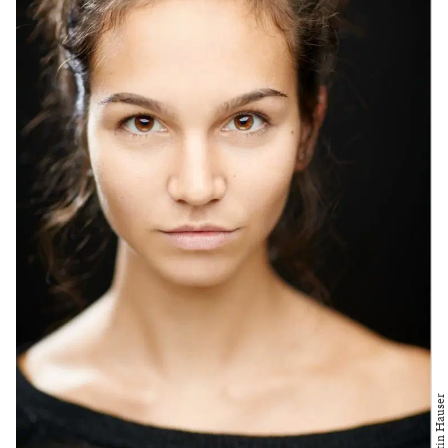
Povo: Verpackt in viele aktuelle Themen geht es in
erster Linie um Freundschaft und Zusammenhalt. Die
Protagonistinnen sind drei Einzelkämpferinnen, die
durch die plötzlich auftretende(n) Gefahr(en) lernen
müssen, ihre Differenzen beiseite zu legen und
miteinander, statt gegeneinander zu arbeiten.
Astl: Natürlich haben wir im Stück aktuelle Themen,
ein Ereignis, das über Nacht alles verändert, doch es ist
auch für mich in erster Linie eine Geschichte über
Freundschaft. Die drei Protagonistinnen haben am
Anfang sehr viel Glück, aber zum Ziel kommen sie
schließlich nur mit vereinter Kraft.
Im Theater ist man in einem