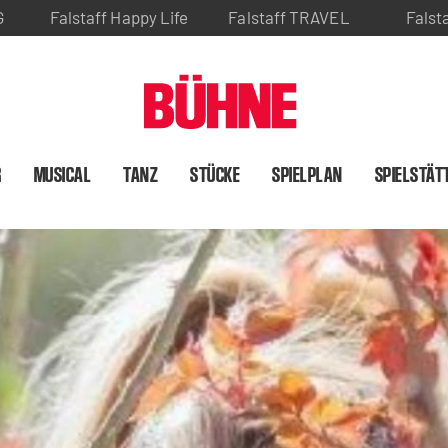
G
Falstaff Happy Life
Falstaff TRAVEL
Falst
R
MUSICAL
TANZ
STÜCKE
SPIELPLAN
SPIELSTÄT