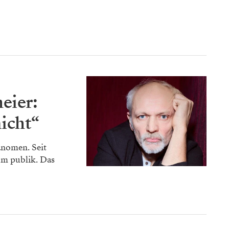
eier:
nicht“
änomen. Seit
um publik. Das