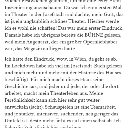
Wiener Festwochen gefahren, um mir eine Peter-Stein-
Inszenierung anzuschauen. Da war ich zum ersten Mal
im Theater in der Josefstadt und dachte, mein Gott, das
ist ja ein unglaublich schönes Theater. Hierher werde
ich es wohl nie schaffen! Das war mein erster Eindruck.
Damals habe ich übrigens bereits die BÜHNE gelesen,
weil mein Augenarzt, der ein großer Opernliebhaber
war, das Magazin aufliegen hatte.
Ich hatte den Eindruck, wow, in Wien, da geht es ab.
Im Lockdown habe ich viel im Josefstadt-Buch gelesen
und mich mehr und mehr mit der Historie des Hauses
beschäftigt. Für mich macht dieses Haus seine
Geschichte aus, und jeder und jede, der oder die dort
arbeitet, macht mein Theaterleben aus. Meine
Persönlichkeit kann sich hier sehr gut weiter
entwickeln (lacht). Schauspielen ist eine Teamarbeit,
und je stärker, intensiver, suchender, neugieriger das
Umfeld ist, desto mehr färbt es auf einen selbst ab. Ich
liebe die Zeit, die ich hier verbringe.