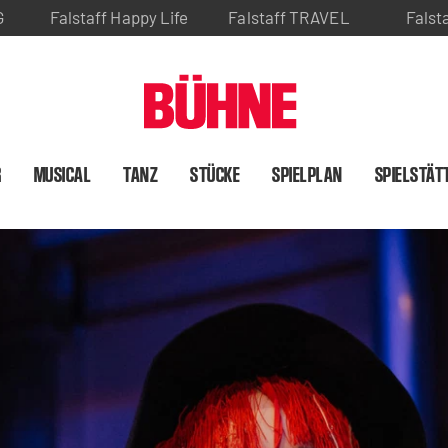
G
Falstaff Happy Life
Falstaff TRAVEL
Falst
R
MUSICAL
TANZ
STÜCKE
SPIELPLAN
SPIELSTÄT