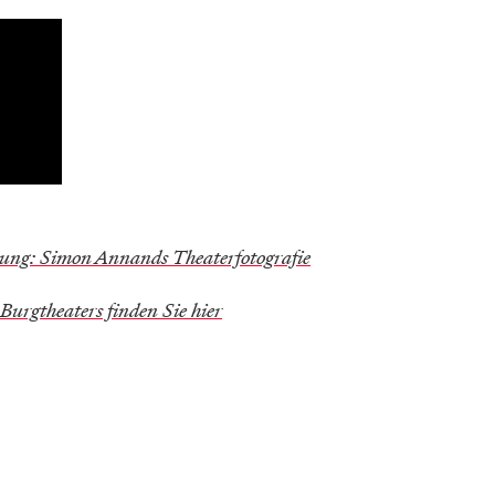
lung: Simon Annands Theaterfotografie
urgtheaters finden Sie hier