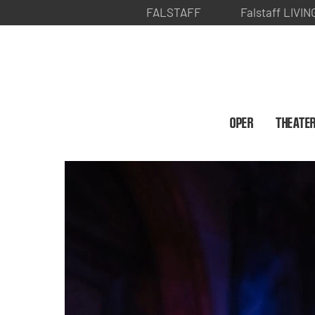
FALSTAFF
Falstaff LIVIN
OPER
THEATE