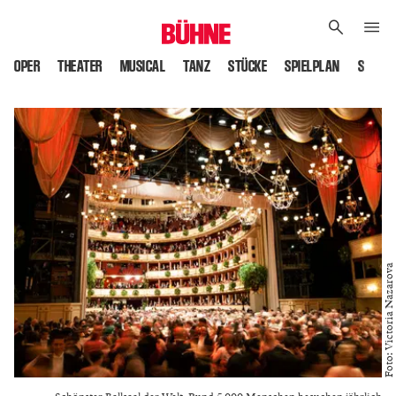
OPER
THEATER
MUSICAL
TANZ
STÜCKE
SPIELPLAN
SPIELS
Foto: Victoria Nazarova