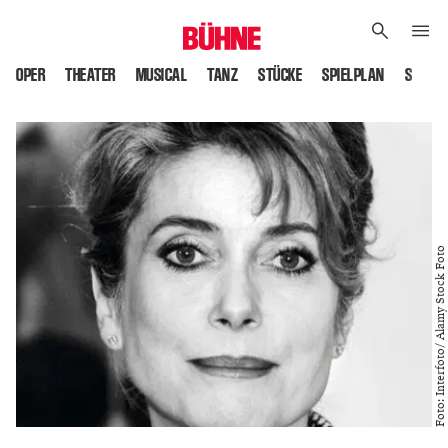
OPER
THEATER
MUSICAL
TANZ
STÜCKE
SPIELPLAN
SPIELS
Foto: Interfoto/ Alamy Stock Foto