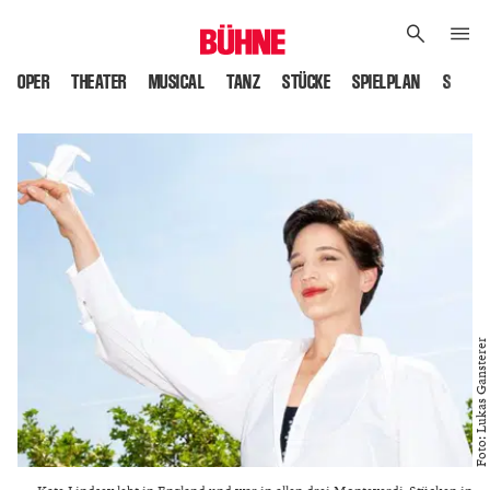
OPER
THEATER
MUSICAL
TANZ
STÜCKE
SPIELPLAN
SPIELS
Foto: Lukas Gansterer